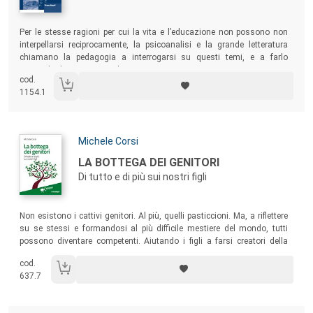
Sommario:
Per le stesse ragioni per cui la vita e l’educazione non possono non
interpellarsi reciprocamente, la psicoanalisi e la grande letteratura
chiamano la pedagogia a interrogarsi su questi temi, e a farlo
sperando di essere riascoltata…
cod.
1154.1
Autori:
Michele Corsi
Titolo:
LA BOTTEGA DEI GENITORI
Di tutto e di più sui nostri figli
Sommario:
Non esistono i cattivi genitori. Al più, quelli pasticcioni. Ma, a riflettere
su se stessi e formandosi al più difficile mestiere del mondo, tutti
possono diventare competenti. Aiutando i figli a farsi creatori della
propria esistenza, persone “libere” capaci di guardarsi dentro e di
cod.
amarsi per ciò che sono. Non replicanti di stili genitoriali e nemmeno
637.7
destinatari di “eredità” malmesse e disfunzionali.