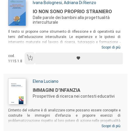
Autori:
Ivana Bolognesi
,
Adriana Di Rienzo
Titolo:
IO NON SONO PROPRIO STRANIERO
Dalle parole dei bambini alla progettualità
interculturale
Sommario:
Il testo si propone come strumento di riflessione e di operatività sui
temi dell'educazione interculturale. Le esperienze e le ipotesi di
intervento maturate nel lavoro di ricerca, tutoraggio e formazione -
sulla valorizzazione delle differenze e somiglianze, il decentramento,
Scopri di più
la cooperazione e la gestione nonviolenta dei conflitti - sono diventate
cod.
un’occasione per ridefinire i principi e rivisitare le pratiche didattiche
1115.1.8
orientandole in direzione interculturale. I percorsi illustrati
testimoniano come le culture familiari, scolastiche e dell’infanzia
possano conoscersi e confrontarsi all’interno di una quotidianità in cui
bambine e bambini di origini differenti si avvicinano e si preparano a
Autori:
Elena Luciano
una convivenza rispettosa delle diverse storie e identità.
Titolo:
IMMAGINI D'INFANZIA
Prospettive di ricerca nei contesti educativi
Sommario:
L’intento del volume è di analizzare come possano essere concepite e
costruite le immagini d’infanzia e proporre esercizi di
problematizzazione rispetto al loro potere di azione nelle progettualità
dei servizi per l’infanzia, nel tentativo di illustrare come tali immagini
Scopri di più