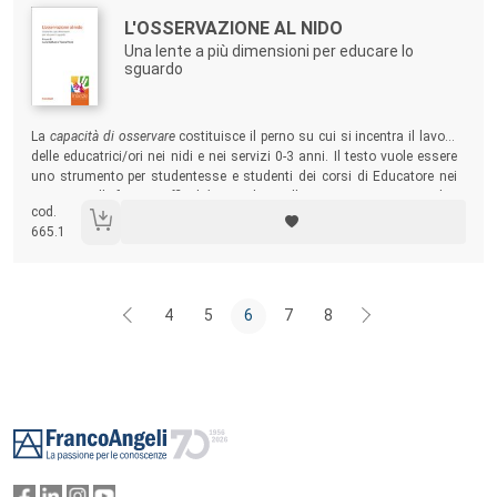
Autori:
Titolo:
L'OSSERVAZIONE AL NIDO
Una lente a più dimensioni per educare lo
sguardo
Sommario:
La
capacità di osservare
costituisce il perno su cui si incentra il lavoro
delle educatrici/ori nei nidi e nei servizi 0-3 anni. Il testo vuole essere
uno strumento per studentesse e studenti dei corsi di Educatore nei
servizi per l’infanzia, affinché considerino l’
osservazione
come nucleo
cod.
tematico, trasversale, che fa da
trait d’union
tra gli insegnamenti
665.1
teorici, i laboratori e l’attività di tirocinio.
4
5
6
7
8
Footer