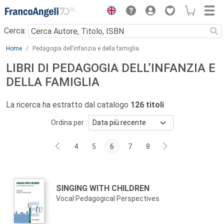
Menu
Cerca:
Main content
Home
Pedagogia dell’infanzia e della famiglia
LIBRI DI PEDAGOGIA DELL’INFANZIA E
DELLA FAMIGLIA
La ricerca ha estratto dal catalogo
126 titoli
Ordina per
4
5
6
7
8
Autori:
Titolo:
SINGING WITH CHILDREN
Vocal Pedagogical Perspectives