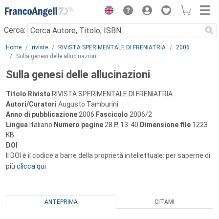
Menu
Cerca:
Main content
Home
riviste
RIVISTA SPERIMENTALE DI FRENIATRIA
2006
Sulla genesi delle allucinazioni
Sulla genesi delle allucinazioni
Titolo Rivista
RIVISTA SPERIMENTALE DI FRENIATRIA
Autori/Curatori
Augusto Tamburini
Anno di pubblicazione
2006
Fascicolo
2006/2
Lingua
Italiano
Numero pagine
28
P.
13-40
Dimensione file
1223
KB
DOI
Il DOI è il codice a barre della proprietà intellettuale: per saperne di
più
clicca qui
ANTEPRIMA
CITAMI