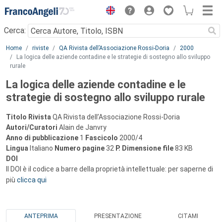
Menu
Cerca:
Main content
Home
riviste
QA Rivista dell’Associazione Rossi-Doria
2000
La logica delle aziende contadine e le strategie di sostegno allo sviluppo
rurale
La logica delle aziende contadine e le
strategie di sostegno allo sviluppo rurale
Titolo Rivista
QA Rivista dell’Associazione Rossi-Doria
Autori/Curatori
Alain de Janvry
Anno di pubblicazione
1
Fascicolo
2000/4
Lingua
Italiano
Numero pagine
32
P.
Dimensione file
83 KB
DOI
Il DOI è il codice a barre della proprietà intellettuale: per saperne di
più
clicca qui
ANTEPRIMA
PRESENTAZIONE
CITAMI