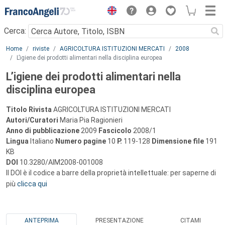
Menu
Cerca:
Main content
Home
riviste
AGRICOLTURA ISTITUZIONI MERCATI
2008
L’igiene dei prodotti alimentari nella disciplina europea
L’igiene dei prodotti alimentari nella
disciplina europea
Titolo Rivista
AGRICOLTURA ISTITUZIONI MERCATI
Autori/Curatori
Maria Pia Ragionieri
Anno di pubblicazione
2009
Fascicolo
2008/1
Lingua
Italiano
Numero pagine
10
P.
119-128
Dimensione file
191
KB
DOI
10.3280/AIM2008-001008
Il DOI è il codice a barre della proprietà intellettuale: per saperne di
più
clicca qui
ANTEPRIMA
PRESENTAZIONE
CITAMI