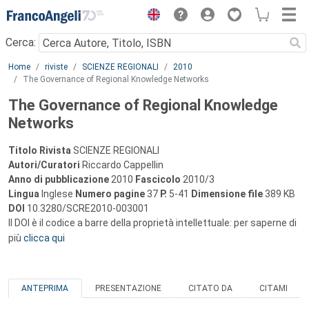
Menu
Cerca:
Main content
Home
riviste
SCIENZE REGIONALI
2010
The Governance of Regional Knowledge Networks
The Governance of Regional Knowledge
Networks
Titolo Rivista
SCIENZE REGIONALI
Autori/Curatori
Riccardo Cappellin
Anno di pubblicazione
2010
Fascicolo
2010/3
Lingua
Inglese
Numero pagine
37
P.
5-41
Dimensione file
389 KB
DOI
10.3280/SCRE2010-003001
Il DOI è il codice a barre della proprietà intellettuale: per saperne di
più
clicca qui
ANTEPRIMA
PRESENTAZIONE
CITATO DA
CITAMI