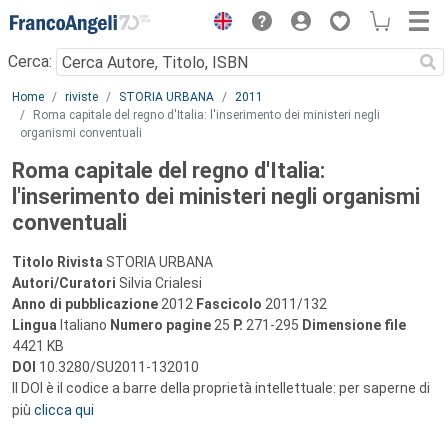
Menu
Cerca:
Main content
Home
riviste
STORIA URBANA
2011
Roma capitale del regno d'Italia: l'inserimento dei ministeri negli
organismi conventuali
Roma capitale del regno d'Italia:
l'inserimento dei ministeri negli organismi
conventuali
Titolo Rivista
STORIA URBANA
Autori/Curatori
Silvia Crialesi
Anno di pubblicazione
2012
Fascicolo
2011/132
Lingua
Italiano
Numero pagine
25
P.
271-295
Dimensione file
4421 KB
DOI
10.3280/SU2011-132010
Il DOI è il codice a barre della proprietà intellettuale: per saperne di
più
clicca qui