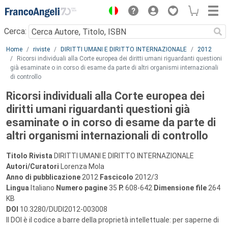
Menu
Cerca:
Main content
Home
riviste
DIRITTI UMANI E DIRITTO INTERNAZIONALE
2012
Ricorsi individuali alla Corte europea dei diritti umani riguardanti questioni
già esaminate o in corso di esame da parte di altri organismi internazionali
di controllo
Ricorsi individuali alla Corte europea dei
diritti umani riguardanti questioni già
esaminate o in corso di esame da parte di
altri organismi internazionali di controllo
Titolo Rivista
DIRITTI UMANI E DIRITTO INTERNAZIONALE
Autori/Curatori
Lorenza Mola
Anno di pubblicazione
2012
Fascicolo
2012/3
Lingua
Italiano
Numero pagine
35
P.
608-642
Dimensione file
264
KB
DOI
10.3280/DUDI2012-003008
Il DOI è il codice a barre della proprietà intellettuale: per saperne di