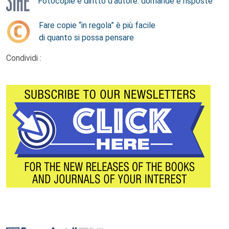
Fotocopie e diritto d’autore: domande e risposte
Fare copie “in regola” è più facile
di quanto si possa pensare
Condividi :
Footer