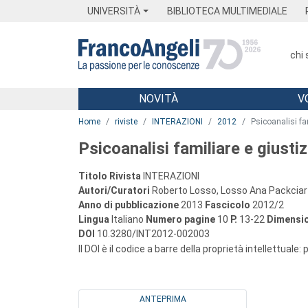
Menu
Main content
Footer
Menu
UNIVERSITÀ
BIBLIOTECA MULTIMEDIALE
chi
NOVITÀ
V
Main content
Home
riviste
INTERAZIONI
2012
Psicoanalisi fam
Psicoanalisi familiare e giustiz
Titolo Rivista
INTERAZIONI
Autori/Curatori
Roberto Losso, Losso Ana Packcia
Anno di pubblicazione
2013
Fascicolo
2012/2
Lingua
Italiano
Numero pagine
10
P.
13-22
Dimensio
DOI
10.3280/INT2012-002003
Il DOI è il codice a barre della proprietà intellettuale:
ANTEPRIMA