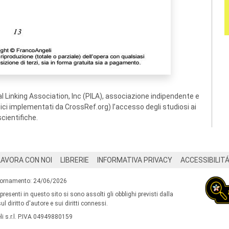
 Linking Association, Inc (PILA), associazione indipendente e
ogici implementati da CrossRef.org) l’accesso degli studiosi ai
scientifiche.
LAVORA CON NOI
LIBRERIE
INFORMATIVA PRIVACY
ACCESSIBILIT
iornamento: 24/06/2026
 presenti in questo sito si sono assolti gli obblighi previsti dalla
l diritto d'autore e sui diritti connessi.
i s.r.l. P.IVA 04949880159