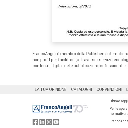
FrancoAngeli è membro della Publishers International
non profit per facilitare (attraverso i servizi tecnol
contenuti digitali nelle pubblicazioni professionali e 
Footer
LA TUA OPINIONE
CATALOGHI
CONVENZIONI
Ultimo agg
Per le opere
normativa su
FrancoAngel