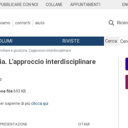
EN
PUBBLICARE CON NOI
COLLANE
APPUNTAMENTI
Ricer
 siamo
contatti
aiuto
OLUMI
RIVISTE
Cerca:
iliare e giustizia. L’approccio interdisciplinare
ia. L’approccio interdisciplinare
rz
ne file
693 KB
 per saperne di più
clicca qui
PRESENTAZIONE
CITAMI