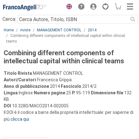
Menu
Cerca:
Main content
Home
riviste
MANAGEMENT CONTROL
2014
Combining different components of intellectual capital within clinical
teams
Combining different components of
intellectual capital within clinical teams
Titolo Rivista
MANAGEMENT CONTROL
Autori/Curatori
Francesca Grippa
Anno di pubblicazione
2014
Fascicolo
2014/2
Lingua
Inglese
Numero pagine
25
P.
95-119
Dimensione file
132
KB
DOI
10.3280/MACO2014-002005
Il DOI è il codice a barre della proprietà intellettuale: per saperne di
più
clicca qui