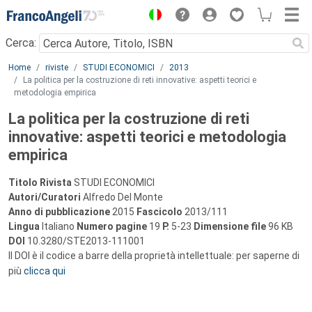
Menu
Cerca:
Main content
Home
riviste
STUDI ECONOMICI
2013
La politica per la costruzione di reti innovative: aspetti teorici e
metodologia empirica
La politica per la costruzione di reti
innovative: aspetti teorici e metodologia
empirica
Titolo Rivista
STUDI ECONOMICI
Autori/Curatori
Alfredo Del Monte
Anno di pubblicazione
2015
Fascicolo
2013/111
Lingua
Italiano
Numero pagine
19
P.
5-23
Dimensione file
96 KB
DOI
10.3280/STE2013-111001
Il DOI è il codice a barre della proprietà intellettuale: per saperne di
più
clicca qui