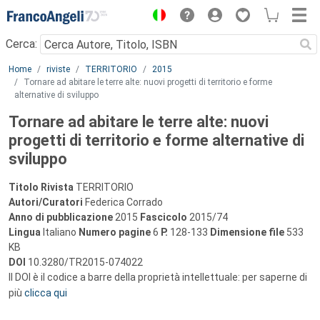
Menu
Cerca:
Main content
Home
riviste
TERRITORIO
2015
Tornare ad abitare le terre alte: nuovi progetti di territorio e forme
alternative di sviluppo
Tornare ad abitare le terre alte: nuovi
progetti di territorio e forme alternative di
sviluppo
Titolo Rivista
TERRITORIO
Autori/Curatori
Federica Corrado
Anno di pubblicazione
2015
Fascicolo
2015/74
Lingua
Italiano
Numero pagine
6
P.
128-133
Dimensione file
533
KB
DOI
10.3280/TR2015-074022
Il DOI è il codice a barre della proprietà intellettuale: per saperne di
più
clicca qui