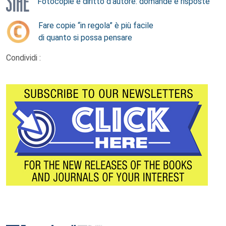
Fotocopie e diritto d’autore: domande e risposte
Fare copie “in regola” è più facile
di quanto si possa pensare
Condividi :
Footer