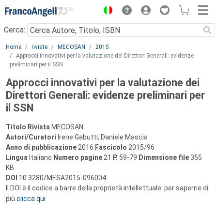
Menu
Cerca:
Main content
Home
riviste
MECOSAN
2015
Approcci innovativi per la valutazione dei Direttori Generali: evidenze
preliminari per il SSN
Approcci innovativi per la valutazione dei
Direttori Generali: evidenze preliminari per
il SSN
Titolo Rivista
MECOSAN
Autori/Curatori
Irene Gabutti, Daniele Mascia
Anno di pubblicazione
2016
Fascicolo
2015/96
Lingua
Italiano
Numero pagine
21
P.
59-79
Dimensione file
355
KB
DOI
10.3280/MESA2015-096004
Il DOI è il codice a barre della proprietà intellettuale: per saperne di
più
clicca qui