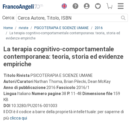
Menu
Cerca:
Main content
Home
riviste
PSICOTERAPIA E SCIENZE UMANE
2016
La terapia cognitivo-comportamentale contemporanea: teoria, storia ed
evidenze empiriche
La terapia cognitivo-comportamentale
contemporanea: teoria, storia ed evidenze
empiriche
Titolo Rivista
PSICOTERAPIA E SCIENZE UMANE
Autori/Curatori
Nathan Thoma, Brian Pilecki, Dean McKay
Anno di pubblicazione
2016
Fascicolo
2016/1
Lingua
Italiano
Numero pagine
38
P.
11-48
Dimensione file
159
KB
DOI
10.3280/PU2016-001003
Il DOI è il codice a barre della proprietà intellettuale: per saperne di
più
clicca qui