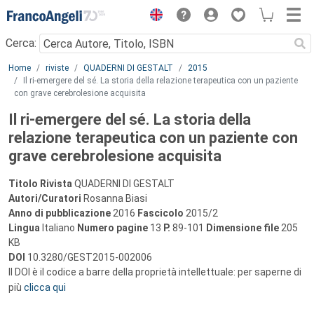
Menu
Cerca:
Main content
Home
riviste
QUADERNI DI GESTALT
2015
Il ri-emergere del sé. La storia della relazione terapeutica con un paziente
con grave cerebrolesione acquisita
Il ri-emergere del sé. La storia della
relazione terapeutica con un paziente con
grave cerebrolesione acquisita
Titolo Rivista
QUADERNI DI GESTALT
Autori/Curatori
Rosanna Biasi
Anno di pubblicazione
2016
Fascicolo
2015/2
Lingua
Italiano
Numero pagine
13
P.
89-101
Dimensione file
205
KB
DOI
10.3280/GEST2015-002006
Il DOI è il codice a barre della proprietà intellettuale: per saperne di
più
clicca qui