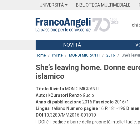
Menu
Main content
Footer
Menu
UNIVERSITÀ
BIBLIOTECA MULTIMEDIALE
chi
NOVITÀ
V
Main content
Home
riviste
MONDI MIGRANTI
2016
She’s leav
She’s leaving home. Donne eur
islamico
Titolo Rivista
MONDI MIGRANTI
Autori/Curatori
Renzo Guolo
Anno di pubblicazione
2016
Fascicolo
2016/1
Lingua
Italiano
Numero pagine
16
P.
181-196
Dimens
DOI
10.3280/MM2016-001010
Il DOI è il codice a barre della proprietà intellettuale: