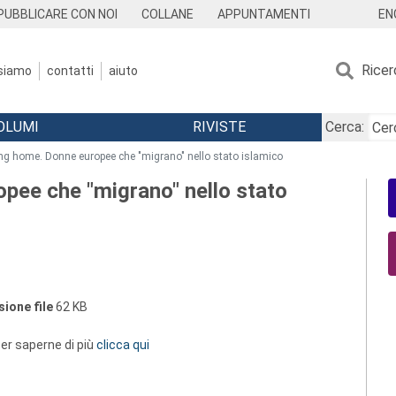
EN
PUBBLICARE CON NOI
COLLANE
APPUNTAMENTI
Ricer
 siamo
contatti
aiuto
OLUMI
RIVISTE
Cerca:
ing home. Donne europee che "migrano" nello stato islamico
opee che "migrano" nello stato
ione file
62 KB
 per saperne di più
clicca qui