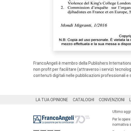
FrancoAngeli è membro della Publishers International
non profit per facilitare (attraverso i servizi tecnol
contenuti digitali nelle pubblicazioni professionali e 
Footer
LA TUA OPINIONE
CATALOGHI
CONVENZIONI
Ultimo agg
Per le opere
normativa su