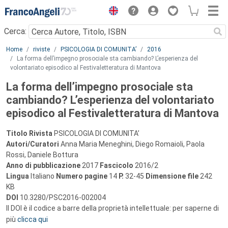
Menu
Cerca:
Main content
Home
riviste
PSICOLOGIA DI COMUNITA’
2016
La forma dell’impegno prosociale sta cambiando? L’esperienza del
volontariato episodico al Festivaletteratura di Mantova
La forma dell’impegno prosociale sta
cambiando? L’esperienza del volontariato
episodico al Festivaletteratura di Mantova
Titolo Rivista
PSICOLOGIA DI COMUNITA’
Autori/Curatori
Anna Maria Meneghini, Diego Romaioli, Paola
Rossi, Daniele Bottura
Anno di pubblicazione
2017
Fascicolo
2016/2
Lingua
Italiano
Numero pagine
14
P.
32-45
Dimensione file
242
KB
DOI
10.3280/PSC2016-002004
Il DOI è il codice a barre della proprietà intellettuale: per saperne di
più
clicca qui