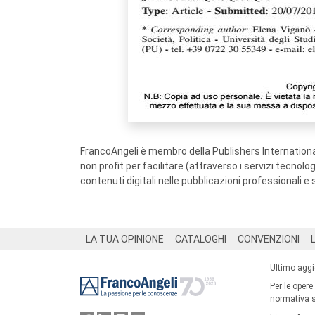
FrancoAngeli è membro della Publishers International
non profit per facilitare (attraverso i servizi tecnol
contenuti digitali nelle pubblicazioni professionali e 
Footer
LA TUA OPINIONE
CATALOGHI
CONVENZIONI
Ultimo agg
Per le opere
normativa su