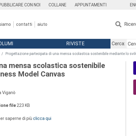
EN
PUBBLICARE CON NOI
COLLANE
APPUNTAMENTI
Ricer
 siamo
contatti
aiuto
OLUMI
RIVISTE
Cerca:
Progettazione partecipata di una mensa scolastica sostenibile mediante lo sv
una mensa scolastica sostenibile
siness Model Canvas
a Viganò
one file
223 KB
 per saperne di più
clicca qui