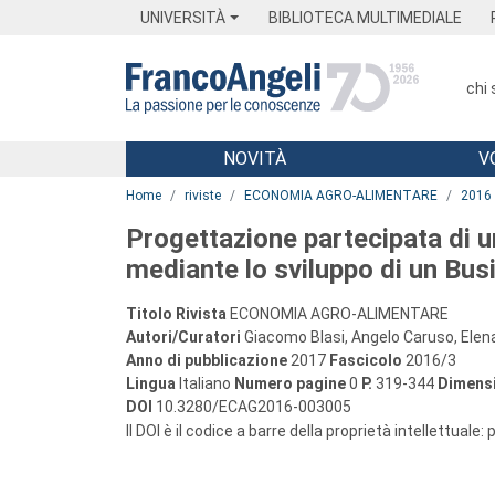
Menu
Main content
Footer
Menu
UNIVERSITÀ
BIBLIOTECA MULTIMEDIALE
chi
NOVITÀ
V
Main content
Home
riviste
ECONOMIA AGRO-ALIMENTARE
2016
Progettazione partecipata di 
mediante lo sviluppo di un Bu
Titolo Rivista
ECONOMIA AGRO-ALIMENTARE
Autori/Curatori
Giacomo Blasi, Angelo Caruso, Elen
Anno di pubblicazione
2017
Fascicolo
2016/3
Lingua
Italiano
Numero pagine
0
P.
319-344
Dimensi
DOI
10.3280/ECAG2016-003005
Il DOI è il codice a barre della proprietà intellettuale: