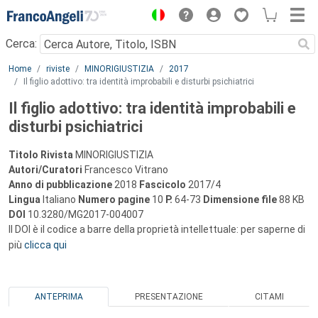
Menu
Cerca:
Main content
Home
riviste
MINORIGIUSTIZIA
2017
Il figlio adottivo: tra identità improbabili e disturbi psichiatrici
Il figlio adottivo: tra identità improbabili e
disturbi psichiatrici
Titolo Rivista
MINORIGIUSTIZIA
Autori/Curatori
Francesco Vitrano
Anno di pubblicazione
2018
Fascicolo
2017/4
Lingua
Italiano
Numero pagine
10
P.
64-73
Dimensione file
88 KB
DOI
10.3280/MG2017-004007
Il DOI è il codice a barre della proprietà intellettuale: per saperne di
più
clicca qui
ANTEPRIMA
PRESENTAZIONE
CITAMI