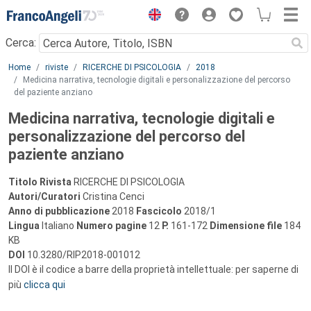
Menu
Cerca:
Main content
Home
riviste
RICERCHE DI PSICOLOGIA
2018
Medicina narrativa, tecnologie digitali e personalizzazione del percorso
del paziente anziano
Medicina narrativa, tecnologie digitali e
personalizzazione del percorso del
paziente anziano
Titolo Rivista
RICERCHE DI PSICOLOGIA
Autori/Curatori
Cristina Cenci
Anno di pubblicazione
2018
Fascicolo
2018/1
Lingua
Italiano
Numero pagine
12
P.
161-172
Dimensione file
184
KB
DOI
10.3280/RIP2018-001012
Il DOI è il codice a barre della proprietà intellettuale: per saperne di
più
clicca qui