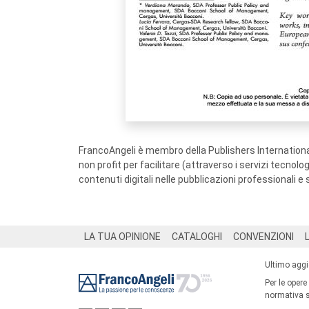
FrancoAngeli è membro della Publishers International
non profit per facilitare (attraverso i servizi tecnol
contenuti digitali nelle pubblicazioni professionali e 
Footer
LA TUA OPINIONE
CATALOGHI
CONVENZIONI
Ultimo agg
Per le opere
normativa su