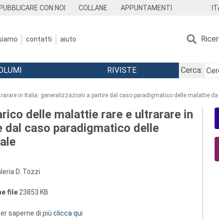
IT
PUBBLICARE CON NOI
COLLANE
APPUNTAMENTI
Rice
 siamo
contatti
aiuto
OLUMI
RIVISTE
Cerca:
ultrarare in Italia: generalizzazioni a partire dal caso paradigmatico delle malattie
rico delle malattie rare e ultrarare in
ire dal caso paradigmatico delle
ale
eria D. Tozzi
e file
23853 KB
 per saperne di più
clicca qui