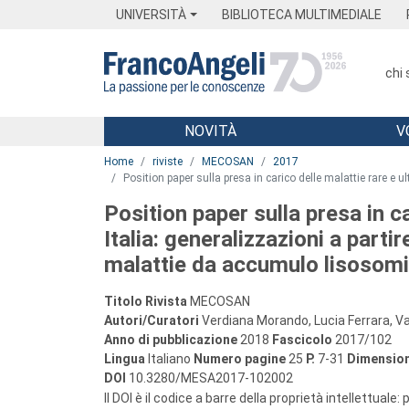
Menu
Main content
Footer
Menu
UNIVERSITÀ
BIBLIOTECA MULTIMEDIALE
chi
NOVITÀ
V
Main content
Home
riviste
MECOSAN
2017
Position paper sulla presa in carico delle malattie rare e 
Position paper sulla presa in ca
Italia: generalizzazioni a part
malattie da accumulo lisosomi
Titolo Rivista
MECOSAN
Autori/Curatori
Verdiana Morando, Lucia Ferrara, Val
Anno di pubblicazione
2018
Fascicolo
2017/102
Lingua
Italiano
Numero pagine
25
P.
7-31
Dimension
DOI
10.3280/MESA2017-102002
Il DOI è il codice a barre della proprietà intellettuale: