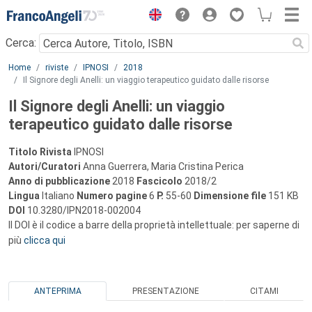
Menu
Cerca:
Main content
Home
riviste
IPNOSI
2018
Il Signore degli Anelli: un viaggio terapeutico guidato dalle risorse
Il Signore degli Anelli: un viaggio
terapeutico guidato dalle risorse
Titolo Rivista
IPNOSI
Autori/Curatori
Anna Guerrera, Maria Cristina Perica
Anno di pubblicazione
2018
Fascicolo
2018/2
Lingua
Italiano
Numero pagine
6
P.
55-60
Dimensione file
151 KB
DOI
10.3280/IPN2018-002004
Il DOI è il codice a barre della proprietà intellettuale: per saperne di
più
clicca qui
ANTEPRIMA
PRESENTAZIONE
CITAMI