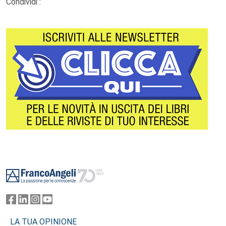
Condividi :
Footer
LA TUA OPINIONE