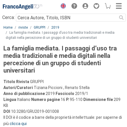
Menu
Cerca:
Main content
Home
riviste
GRUPPI
2019
La famiglia mediata. I passaggi d’uso tra media tradizionali e media
digitali nella percezione di un gruppo di studenti universitari
La famiglia mediata. I passaggi d’uso tra
media tradizionali e media digitali nella
percezione di un gruppo di studenti
universitari
Titolo Rivista
GRUPPI
Autori/Curatori
Tiziana Piccioni , Renato Stella
Anno di pubblicazione
2019
Fascicolo
2019/1
Lingua
Italiano
Numero pagine
16
P.
95-110
Dimensione file
209
KB
DOI
10.3280/GRU2019-001008
Il DOI è il codice a barre della proprietà intellettuale: per saperne di
più
clicca qui