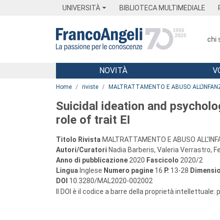
Menu
Main content
Footer
Menu
UNIVERSITÀ
BIBLIOTECA MULTIMEDIALE
chi
NOVITÀ
V
Main content
Home
riviste
MALTRATTAMENTO E ABUSO ALL’INFAN
Suicidal ideation and psycholo
role of trait EI
Titolo Rivista
MALTRATTAMENTO E ABUSO ALL’INF
Autori/Curatori
Nadia Barberis, Valeria Verrastro, 
Anno di pubblicazione
2020
Fascicolo
2020/2
Lingua
Inglese
Numero pagine
16
P.
13-28
Dimensio
DOI
10.3280/MAL2020-002002
Il DOI è il codice a barre della proprietà intellettuale: