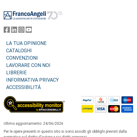
Footer
LA TUA OPINIONE
CATALOGHI
CONVENZIONI
LAVORARE CON NOI
LIBRERIE
INFORMATIVA PRIVACY
ACCESSIBILITÁ
Ultimo aggiornamento: 24/06/2026
Per le opere presenti in questo sito si sono assolti gli obblighi previsti dalla
normativa sul diritto d'autore e sui diritti connessi.