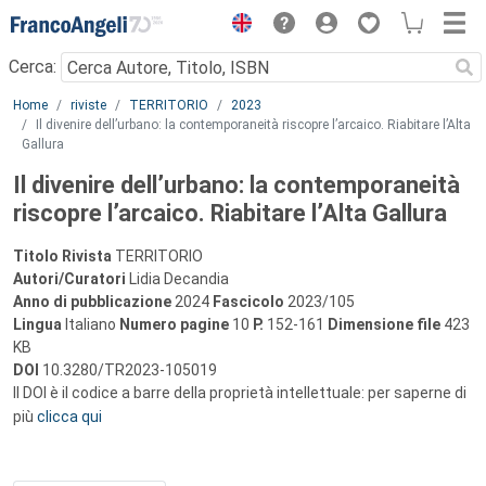
Menu
Cerca:
Main content
Home
riviste
TERRITORIO
2023
Il divenire dell’urbano: la contemporaneità riscopre l’arcaico. Riabitare l’Alta
Gallura
Il divenire dell’urbano: la contemporaneità
riscopre l’arcaico. Riabitare l’Alta Gallura
Titolo Rivista
TERRITORIO
Autori/Curatori
Lidia Decandia
Anno di pubblicazione
2024
Fascicolo
2023/105
Lingua
Italiano
Numero pagine
10
P.
152-161
Dimensione file
423
KB
DOI
10.3280/TR2023-105019
Il DOI è il codice a barre della proprietà intellettuale: per saperne di
più
clicca qui