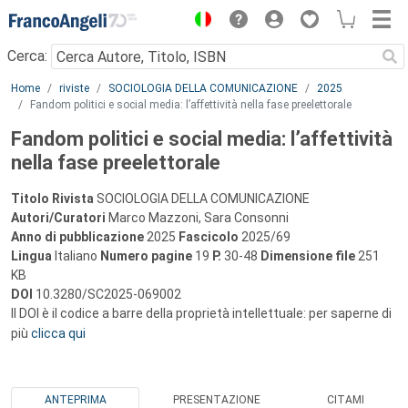
Menu
Cerca:
Main content
Home
riviste
SOCIOLOGIA DELLA COMUNICAZIONE
2025
Fandom politici e social media: l’affettività nella fase preelettorale
Fandom politici e social media: l’affettività
nella fase preelettorale
Titolo Rivista
SOCIOLOGIA DELLA COMUNICAZIONE
Autori/Curatori
Marco Mazzoni, Sara Consonni
Anno di pubblicazione
2025
Fascicolo
2025/69
Lingua
Italiano
Numero pagine
19
P.
30-48
Dimensione file
251
KB
DOI
10.3280/SC2025-069002
Il DOI è il codice a barre della proprietà intellettuale: per saperne di
più
clicca qui
ANTEPRIMA
PRESENTAZIONE
CITAMI