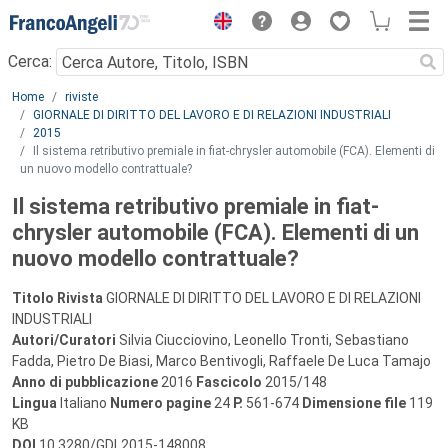
Menu
Cerca:
Main content
Home
riviste
GIORNALE DI DIRITTO DEL LAVORO E DI RELAZIONI INDUSTRIALI
2015
Il sistema retributivo premiale in fiat-chrysler automobile (FCA). Elementi di
un nuovo modello contrattuale?
Il sistema retributivo premiale in fiat-
chrysler automobile (FCA). Elementi di un
nuovo modello contrattuale?
Titolo Rivista
GIORNALE DI DIRITTO DEL LAVORO E DI RELAZIONI
INDUSTRIALI
Autori/Curatori
Silvia Ciucciovino, Leonello Tronti, Sebastiano
Fadda, Pietro De Biasi, Marco Bentivogli, Raffaele De Luca Tamajo
Anno di pubblicazione
2016
Fascicolo
2015/148
Lingua
Italiano
Numero pagine
24
P.
561-674
Dimensione file
119
KB
DOI
10.3280/GDL2015-148008