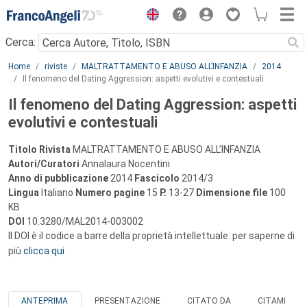
Menu
Cerca:
Main content
Home
riviste
MALTRATTAMENTO E ABUSO ALL’INFANZIA
2014
Il fenomeno del Dating Aggression: aspetti evolutivi e contestuali
Il fenomeno del Dating Aggression: aspetti
evolutivi e contestuali
Titolo Rivista
MALTRATTAMENTO E ABUSO ALL’INFANZIA
Autori/Curatori
Annalaura Nocentini
Anno di pubblicazione
2014
Fascicolo
2014/3
Lingua
Italiano
Numero pagine
15
P.
13-27
Dimensione file
100
KB
DOI
10.3280/MAL2014-003002
Il DOI è il codice a barre della proprietà intellettuale: per saperne di
più
clicca qui
ANTEPRIMA
PRESENTAZIONE
CITATO DA
CITAMI