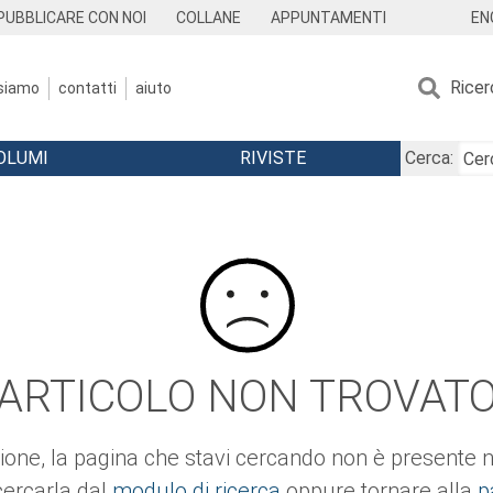
EN
PUBBLICARE CON NOI
COLLANE
APPUNTAMENTI
Ricer
 siamo
contatti
aiuto
OLUMI
RIVISTE
Cerca:
ARTICOLO NON TROVAT
ione, la pagina che stavi cercando non è presente ne
cercarla dal
modulo di ricerca
oppure tornare alla
p