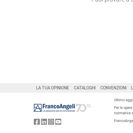
Footer
LA TUA OPINIONE
CATALOGHI
CONVENZIONI
Ultimo agg
Per le opere
normativa su
FrancoAngel