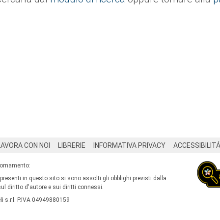
LAVORA CON NOI
LIBRERIE
INFORMATIVA PRIVACY
ACCESSIBILIT
iornamento:
 presenti in questo sito si sono assolti gli obblighi previsti dalla
l diritto d'autore e sui diritti connessi.
i s.r.l. P.IVA 04949880159