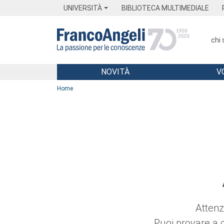
Menu
Main content
Footer
Menu
UNIVERSITÀ
BIBLIOTECA MULTIMEDIALE
chi
NOVITÀ
V
Main content
Home
Attenz
Puoi provare a 