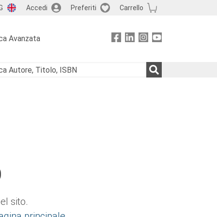
G
Accedi
Preferiti
Carrello
ca Avanzata
O
l sito.
agina principale
.