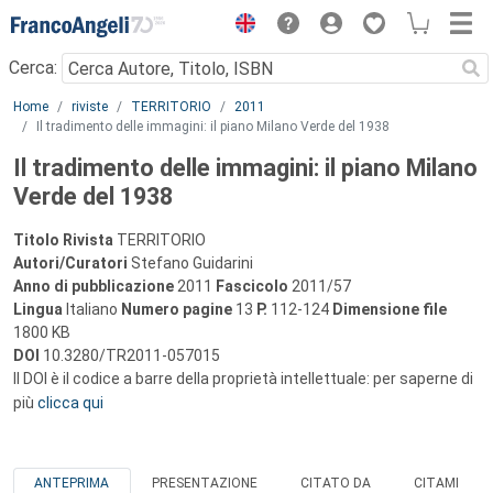
Menu
Cerca:
Main content
Home
riviste
TERRITORIO
2011
Il tradimento delle immagini: il piano Milano Verde del 1938
Il tradimento delle immagini: il piano Milano
Verde del 1938
Titolo Rivista
TERRITORIO
Autori/Curatori
Stefano Guidarini
Anno di pubblicazione
2011
Fascicolo
2011/57
Lingua
Italiano
Numero pagine
13
P.
112-124
Dimensione file
1800 KB
DOI
10.3280/TR2011-057015
Il DOI è il codice a barre della proprietà intellettuale: per saperne di
più
clicca qui
ANTEPRIMA
PRESENTAZIONE
CITATO DA
CITAMI