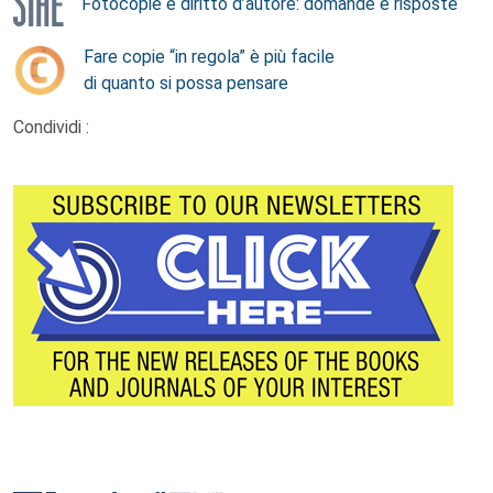
Fotocopie e diritto d’autore: domande e risposte
Fare copie “in regola” è più facile
di quanto si possa pensare
Condividi :
Footer