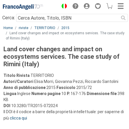
Menu
Cerca:
Main content
Home
riviste
TERRITORIO
2015
Land cover changes and impact on ecosystems services. The case study
of Rimini (Italy)
Land cover changes and impact on
ecosystems services. The case study of
Rimini (Italy)
Titolo Rivista
TERRITORIO
Autori/Curatori
Elisa Morri, Giovanna Pezzi, Riccardo Santolini
Anno di pubblicazione
2015
Fascicolo
2015/72
Lingua
Inglese
Numero pagine
10
P.
167-176
Dimensione file
398
KB
DOI
10.3280/TR2015-072024
Il DOI è il codice a barre della proprietà intellettuale: per saperne di
più
clicca qui