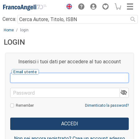
Menu
Cerca:
Main content
Home
login
LOGIN
Inserisci i tuoi dati per accedere al tuo account
Email utente
Password
Remember
Dimenticato la password?
Non sei ancora registrato? Crea un account adesso