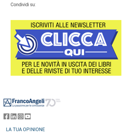
Condividi su:
Footer
LA TUA OPINIONE