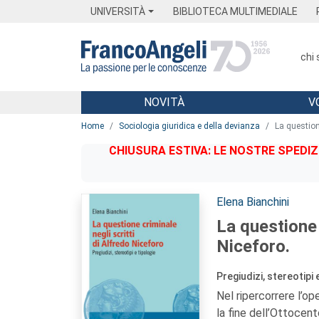
Menu
Main content
Footer
Menu
UNIVERSITÀ
BIBLIOTECA MULTIMEDIALE
chi
NOVITÀ
V
Main content
Home
Sociologia giuridica e della devianza
La questione
CHIUSURA ESTIVA: LE NOSTRE SPEDIZ
Autori:
Elena Bianchini
La questione 
Niceforo.
Pregiudizi, stereotipi 
Nel ripercorrere l’op
la fine dell’Ottocen