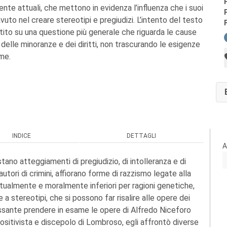
nte attuali, che mettono in evidenza l’influenza che i suoi
uto nel creare stereotipi e pregiudizi. L’intento del testo
ttito su una questione più generale che riguarda le cause
a delle minoranze e dei diritti, non trascurando le esigenze
ime.
INDICE
DETTAGLI
A
tano atteggiamenti di pregiudizio, di intolleranza e di
 autori di crimini, affiorano forme di razzismo legate alla
ttualmente e moralmente inferiori per ragioni genetiche,
 a stereotipi, che si possono far risalire alle opere dei
eressante prendere in esame le opere di Alfredo Niceforo
ositivista e discepolo di Lombroso, egli affrontò diverse