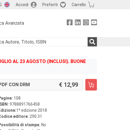
G
Accedi
Preferiti
Carrello
ca Avanzata
GLIO AL 23 AGOSTO (INCLUSI). BUONE
12,99
PDF CON DRM
Pagine:
108
ISBN:
9788891766458
a
Edizione:
1
edizione 2018
Codice editore:
290.31
Possibilità di stampa:
No