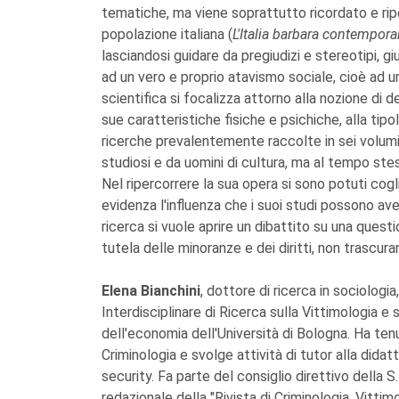
tematiche, ma viene soprattutto ricordato e ripe
popolazione italiana (
L'Italia barbara contemporan
lasciandosi guidare da pregiudizi e stereotipi, gi
ad un vero e proprio atavismo sociale, cioè ad u
scientifica si focalizza attorno alla nozione di del
sue caratteristiche fisiche e psichiche, alla tipo
ricerche prevalentemente raccolte in sei volumi 
studiosi e da uomini di cultura, ma al tempo ste
Nel ripercorrere la sua opera si sono potuti cog
evidenza l'influenza che i suoi studi possono ave
ricerca si vuole aprire un dibattito su una quest
tutela delle minoranze e dei diritti, non trascura
Elena Bianchini
, dottore di ricerca in sociologia
Interdisciplinare di Ricerca sulla Vittimologia e 
dell'economia dell'Università di Bologna. Ha ten
Criminologia e svolge attività di tutor alla didat
security. Fa parte del consiglio direttivo della S
redazionale della "Rivista di Criminologia, Vittim