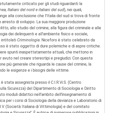
tutamente criticato per gli studi riguardanti la
ea, Italiani del nord e italiani del sud
), nei quali,
unge alla conclusione che l'Italia del sud si trova di fronte
n arresto di sviluppo. La sua maggiore produzione
itto, allo studio del crimine, alla figura del criminale e alle
logia dei delinquenti e all'ambiente fisico e sociale,
intitolati
Criminologia
. Niceforo è stato celebrato da
sso è stato oggetto di dure polemiche e di aspre critiche.
liere spunti inaspettatamente attuali, che mettono in
r avuto nel creare stereotipi e pregiudizi. Con questa
ione più generale che riguarda le cause del crimine, la
ndo le esigenze e i bisogni delle vittime.
, è stata assegnista presso il C.I.R.Vi.S. (Centro
sulla Sicurezza) del Dipartimento di Sociologia e Diritto
uto moduli didattici nell'ambito dell'insegnamento di
tica per i corsi di Sociologia della devianza e Laboratorio di
.I.V. (Società Italiana di Vittimologia) e del comitato
ologia e Sicurezza". È autrice di numerose pubblicazioni in