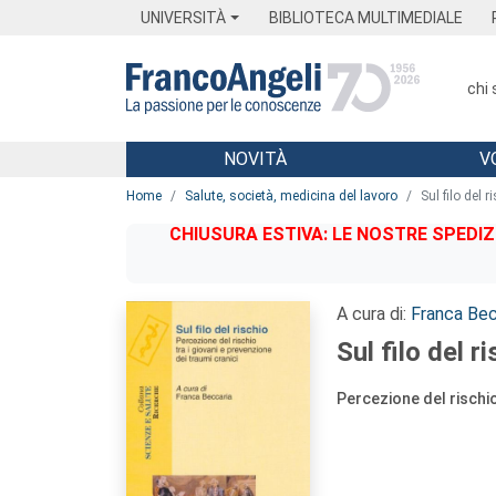
Menu
Main content
Footer
Menu
UNIVERSITÀ
BIBLIOTECA MULTIMEDIALE
chi
NOVITÀ
V
Main content
Home
Salute, società, medicina del lavoro
Sul filo del r
CHIUSURA ESTIVA: LE NOSTRE SPEDIZ
A cura di:
Franca Bec
Sul filo del ri
Percezione del rischio