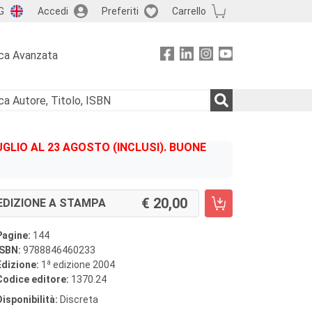
G
Accedi
Preferiti
Carrello
ca Avanzata
GLIO AL 23 AGOSTO (INCLUSI). BUONE
20,00
EDIZIONE A STAMPA
Pagine:
144
ISBN:
9788846460233
a
Edizione:
1
edizione 2004
Codice editore:
1370.24
Disponibilità:
Discreta