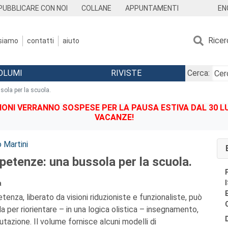
EN
PUBBLICARE CON NOI
COLLANE
APPUNTAMENTI
Ricer
 siamo
contatti
aiuto
OLUMI
RIVISTE
Cerca:
ola per la scuola.
IONI VERRANNO SOSPESE PER LA PAUSA ESTIVA DAL 30 LU
VACANZE!
 Martini
petenze: una bussola per la scuola.
a
enza, liberato da visioni riduzioniste e funzionaliste, può
a per riorientare – in una logica olistica – insegnamento,
tazione. Il volume fornisce alcuni modelli di