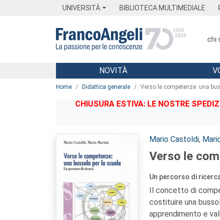
Menu
Main content
Footer
Menu
UNIVERSITÀ
BIBLIOTECA MULTIMEDIALE
chi
NOVITÀ
V
Main content
Home
Didattica generale
Verso le competenze: una buss
CHIUSURA ESTIVA: LE NOSTRE SPEDIZ
Autori:
Mario Castoldi
,
Mario
Verso le com
Un percorso di ricerc
Il concetto di compet
costituire una bussol
apprendimento e valu