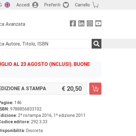
G
Accedi
Preferiti
Carrello
ca Avanzata
GLIO AL 23 AGOSTO (INCLUSI). BUONE
20,50
EDIZIONE A STAMPA
Pagine:
146
ISBN:
9788856833102
a
a
Edizione:
2
ristampa 2016, 1
edizione 2011
Codice editore:
292.3.33
Disponibilità:
Discreta