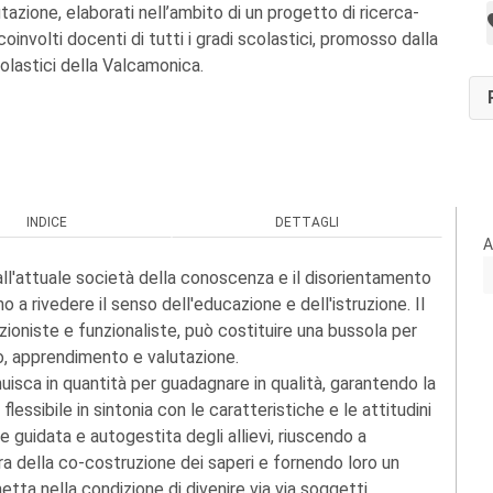
azione, elaborati nell’ambito di un progetto di ricerca-
coinvolti docenti di tutti i gradi scolastici, promosso dalla
colastici della Valcamonica.
INDICE
DETTAGLI
A
ll'attuale società della conoscenza e il disorientamento
o a rivedere il senso dell'educazione e dell'istruzione. Il
zioniste e funzionaliste, può costituire una bussola per
to, apprendimento e valutazione.
uisca in quantità per guadagnare in qualità, garantendo la
lessibile in sintonia con le caratteristiche e le attitudini
e guidata e autogestita degli allievi, riuscendo a
ura della co-costruzione dei saperi e fornendo loro un
tta nella condizione di divenire via via soggetti