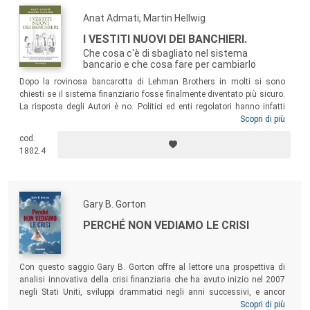
Anat Admati, Martin Hellwig
I VESTITI NUOVI DEI BANCHIERI.
Che cosa c'è di sbagliato nel sistema
bancario e che cosa fare per cambiarlo
Dopo la rovinosa bancarotta di Lehman Brothers in molti si sono
chiesti se il sistema finanziario fosse finalmente diventato più sicuro.
La risposta degli Autori è no. Politici ed enti regolatori hanno infatti
consentito che venisse bloccata un’efficace riforma del sistema
Scopri di più
bancario, spaventati dalla lobby dei banchieri. Il libro offre l’opportunità
cod.
a molte più persone di partecipare al dibattito su questi temi. Una
1802.4
condizione indispensabile per riuscire a ottenere un cambiamento
significativo.
Gary B. Gorton
PERCHÉ NON VEDIAMO LE CRISI
Con questo saggio Gary B. Gorton offre al lettore una prospettiva di
analisi innovativa della crisi finanziaria che ha avuto inizio nel 2007
negli Stati Uniti, sviluppi drammatici negli anni successivi, e ancor
oggi è lungi dall'aver esaurito i suoi effetti!. Scritto e argomentato con
Scopri di più