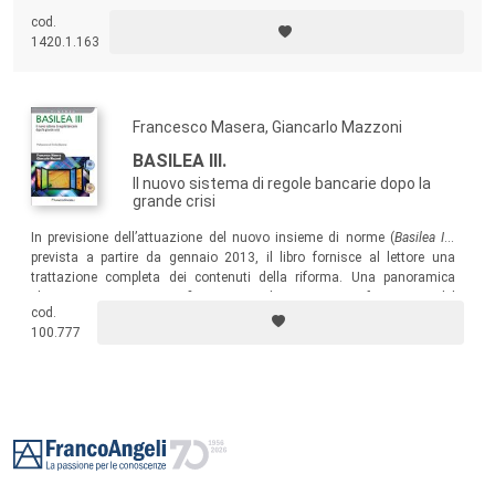
rara chiarezza anche per il lettore non esperto, dimostra che le crisi
cod.
finanziarie non sono eventi rari, causate da tempeste di fattori casuali.
1420.1.163
Invece, le crisi finanziarie sono inerenti al nostro sistema finanziario.
Francesco Masera, Giancarlo Mazzoni
BASILEA III.
Il nuovo sistema di regole bancarie dopo la
grande crisi
In previsione dell’attuazione del nuovo insieme di norme (
Basilea III
)
prevista a partire da gennaio 2013, il libro fornisce al lettore una
trattazione completa dei contenuti della riforma. Una panoramica
chiara e organica, specificamente indirizzata ai professionisti del
cod.
sistema creditizio.
100.777
Footer