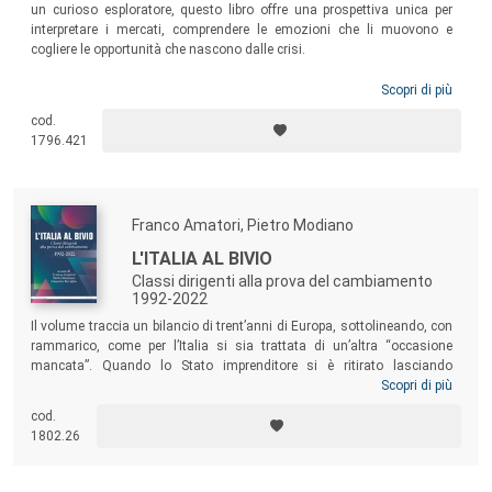
un curioso esploratore, questo libro offre una prospettiva unica per
interpretare i mercati, comprendere le emozioni che li muovono e
cogliere le opportunità che nascono dalle crisi.
Scopri di più
cod.
1796.421
Franco Amatori, Pietro Modiano
L'ITALIA AL BIVIO
Classi dirigenti alla prova del cambiamento
1992-2022
Il volume traccia un bilancio di trent’anni di Europa, sottolineando, con
rammarico, come per l’Italia si sia trattata di un’altra “occasione
mancata”. Quando lo Stato imprenditore si è ritirato lasciando
un’importante eredità (le imprese pubbliche), “gli eredi” delle
Scopri di più
privatizzazioni non si sono rivelati all’altezza del compito: ne è uscita
cod.
compromessa la capacità di crescita del Paese, si sono aggravati gli
1802.26
squilibri territoriali e sociali, è andato colpevolmente disperso un
solido patrimonio industriale e di competenze.