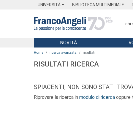
Menu
Main content
Footer
Menu
UNIVERSITÀ
BIBLIOTECA MULTIMEDIALE
chi
NOVITÀ
V
Main content
Home
ricerca avanzata
risultati
RISULTATI RICERCA
SPIACENTI, NON SONO STATI TROVA
Riprovare la ricerca in
modulo di ricerca
oppure t