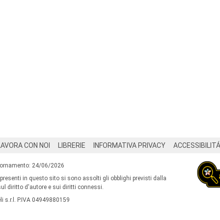
LAVORA CON NOI
LIBRERIE
INFORMATIVA PRIVACY
ACCESSIBILIT
iornamento: 24/06/2026
 presenti in questo sito si sono assolti gli obblighi previsti dalla
l diritto d'autore e sui diritti connessi.
i s.r.l. P.IVA 04949880159