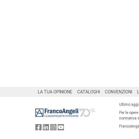
Footer
LA TUA OPINIONE
CATALOGHI
CONVENZIONI
Ultimo agg
Per le opere
normativa su
FrancoAngel