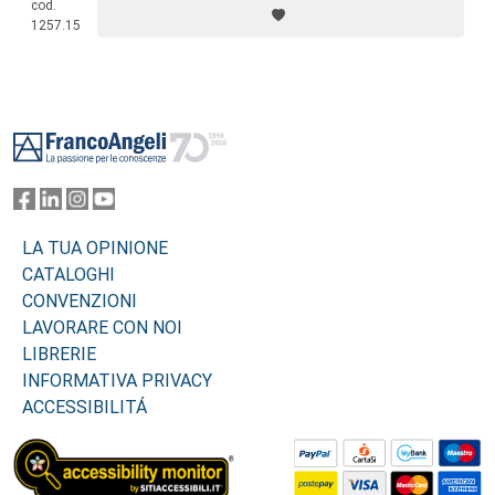
cod.
terreno fertile per la ricerca di un più autentico ben-essere.
1257.15
Footer
LA TUA OPINIONE
CATALOGHI
CONVENZIONI
LAVORARE CON NOI
LIBRERIE
INFORMATIVA PRIVACY
ACCESSIBILITÁ