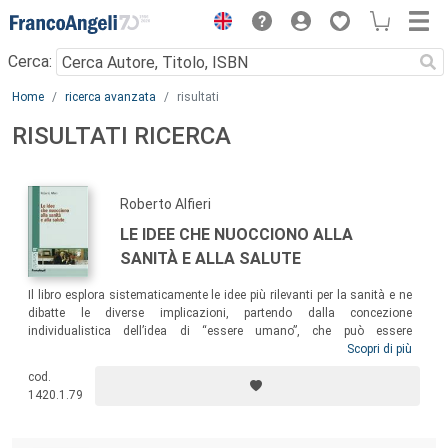
Menu
Cerca:
Main content
Home
ricerca avanzata
risultati
RISULTATI RICERCA
Roberto Alfieri
LE IDEE CHE NUOCCIONO ALLA
SANITÀ E ALLA SALUTE
Il libro esplora sistematicamente le idee più rilevanti per la sanità e ne
dibatte le diverse implicazioni, partendo dalla concezione
individualistica dell’idea di “essere umano”, che può essere
considerata all’origine del progressivo snaturamento dei servizi
Scopri di più
sanitari e delle professioni di aiuto. Solo una riflessione più attenta
cod.
sulle idee di fondo che animano i dibattiti sulla sanità renderà
1420.1.79
possibile il cambiamento radicale di cui abbiamo bisogno dinanzi a
una crisi culturale del sistema sanitario.
Roberto Alfieri
dirige un’area
territoriale dell’Asl della provincia di Bergamo, è docente di