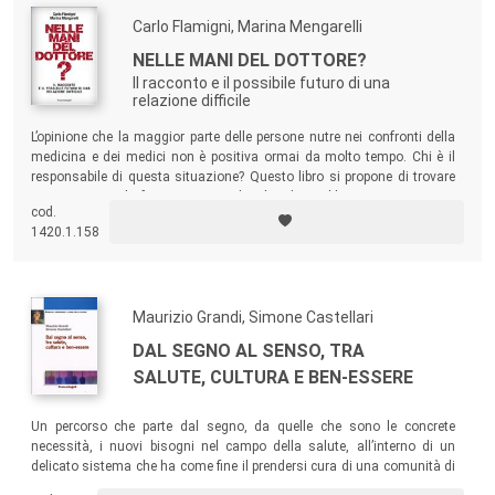
Progettazione e organizzazione dei servizi sanitari nella Facoltà di
Carlo Flamigni, Marina Mengarelli
Scienze della formazione di Bergamo.
NELLE MANI DEL DOTTORE?
Il racconto e il possibile futuro di una
relazione difficile
L’opinione che la maggior parte delle persone nutre nei confronti della
medicina e dei medici non è positiva ormai da molto tempo. Chi è il
responsabile di questa situazione? Questo libro si propone di trovare
una risposta e lo fa attraverso un’analisi dei problemi organizzativi e
cod.
sociali che caratterizzano la medicina di oggi.
1420.1.158
Maurizio Grandi, Simone Castellari
DAL SEGNO AL SENSO, TRA
SALUTE, CULTURA E BEN-ESSERE
Un percorso che parte dal segno, da quelle che sono le concrete
necessità, i nuovi bisogni nel campo della salute, all’interno di un
delicato sistema che ha come fine il prendersi cura di una comunità di
individui, e persegue l’integrazione dei saperi e della scienza come