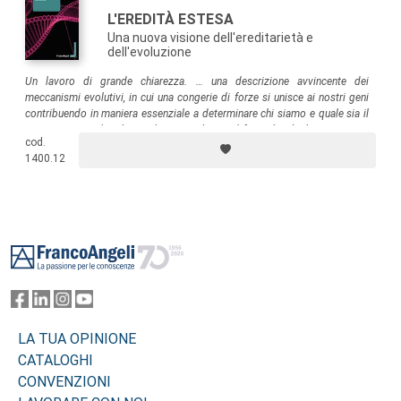
L'EREDITÀ ESTESA
Una nuova visione dell'ereditarietà e
dell'evoluzione
Un lavoro di grande chiarezza. … una descrizione avvincente dei
meccanismi evolutivi, in cui una congerie di forze si unisce ai nostri geni
contribuendo in maniera essenziale a determinare chi siamo e quale sia il
nostro aspetto
(Mark Pagel, autore di
Wired for Culture
).
Il resoconto a
cod.
oggi più convincente e accessibile scritto sull’argomento
(Kevin Laland,
1400.12
Science
).
Footer
LA TUA OPINIONE
CATALOGHI
CONVENZIONI