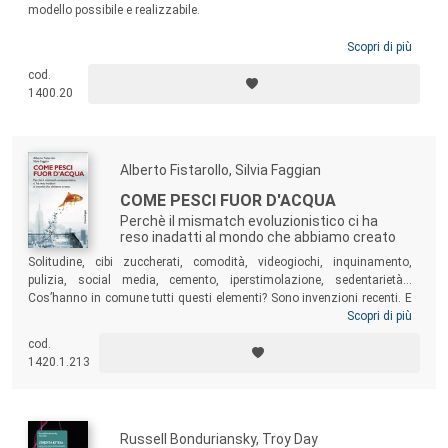
modello possibile e realizzabile.
Scopri di più
cod.
1400.20
Alberto Fistarollo, Silvia Faggian
COME PESCI FUOR D'ACQUA
Perchè il mismatch evoluzionistico ci ha
reso inadatti al mondo che abbiamo creato
Solitudine, cibi zuccherati, comodità, videogiochi, inquinamento,
pulizia, social media, cemento, iperstimolazione, sedentarietà...
Cos’hanno in comune tutti questi elementi? Sono invenzioni recenti. E
ci fanno ammalare. Rispetto al passato viviamo infatti di più, ma
Scopri di più
soffriamo di malattie e disagi nuovi, pressoché inediti nella storia
cod.
dell’umanità. Gran parte di tali disturbi è da attribuirsi al
mismatch
1420.1.213
evoluzionistico
, ovvero la maggior rapidità dell’evoluzione culturale
rispetto a quella biologica.
Russell Bonduriansky, Troy Day