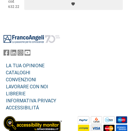
cod.
all’intensa carrellata di
best practice
aziendali di spessore.
632.22
Footer
LA TUA OPINIONE
CATALOGHI
CONVENZIONI
LAVORARE CON NOI
LIBRERIE
INFORMATIVA PRIVACY
ACCESSIBILITÁ