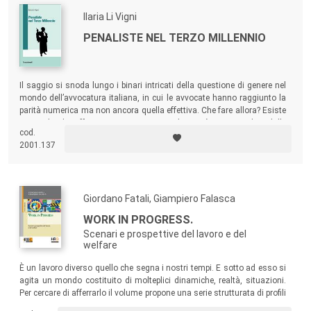
contrasto.
Ilaria Li Vigni
PENALISTE NEL TERZO MILLENNIO
Il saggio si snoda lungo i binari intricati della questione di genere nel
mondo dell’avvocatura italiana, in cui le avvocate hanno raggiunto la
parità numerica ma non ancora quella effettiva. Che fare allora? Esiste
un modo che effettivamente garantisca la parità a prescindere dalle
cod.
differenze di genere?
2001.137
Giordano Fatali, Giampiero Falasca
WORK IN PROGRESS.
Scenari e prospettive del lavoro e del
welfare
È un lavoro diverso quello che segna i nostri tempi. E sotto ad esso si
agita un mondo costituito di molteplici dinamiche, realtà, situazioni.
Per cercare di afferrarlo il volume propone una serie strutturata di profili
ed interviste informate, contributi illustri ed indagini che presto aprono