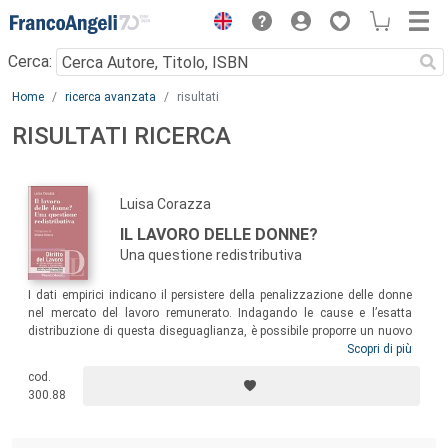
Menu
Cerca:
Main content
Home
ricerca avanzata
risultati
RISULTATI RICERCA
Luisa Corazza
IL LAVORO DELLE DONNE?
Una questione redistributiva
I dati empirici indicano il persistere della penalizzazione delle donne
nel mercato del lavoro remunerato. Indagando le cause e l’esatta
distribuzione di questa diseguaglianza, è possibile proporre un nuovo
programma, che affianchi al diritto antidiscriminatorio
Scopri di più
policies
in
grado di superare il
gender pay gap
. Dal pensiero della differenza
cod.
all’analisi intersezionale, questo libro propone una rilettura critica degli
300.88
strumenti giuridici e delle politiche pubbliche che mirano a promuovere
il lavoro delle donne, per comprendere dove si annidano le radici
redistributive delle diseguaglianze di genere e valutarne le azioni di