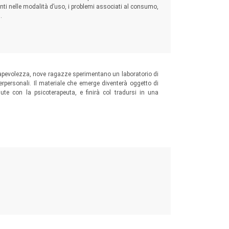
ti nelle modalità d’uso, i problemi associati al consumo,
…
sapevolezza, nove ragazze sperimentano un laboratorio di
terpersonali. Il materiale che emerge diventerà oggetto di
edute con la psicoterapeuta, e finirà col tradursi in una