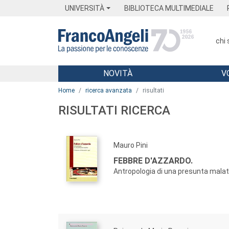
Menu
Main content
Footer
Menu
UNIVERSITÀ
BIBLIOTECA MULTIMEDIALE
chi
NOVITÀ
V
Main content
Home
ricerca avanzata
risultati
RISULTATI RICERCA
Mauro Pini
FEBBRE D'AZZARDO.
Antropologia di una presunta malat