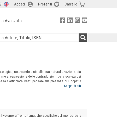
G
Accedi
Preferiti
Carrello
ca Avanzata
patologico, sottraendola sia alla sua naturalizzazione, sia
a mera espressione delle contraddizioni della società dei
sa e articolata: basti pensare alla presenza di ludopatie
iali e, nel contempo, alla loro assenza in diverse aree del
Scopri di più
, il volume affronta tematiche specifiche del mondo delle