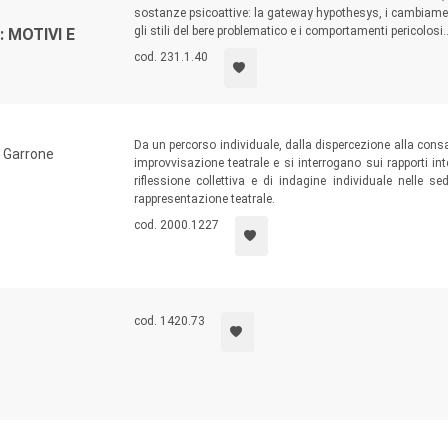
sostanze psicoattive: la gateway hypothesys, i cambiamen
gli stili del bere problematico e i comportamenti pericolosi
 MOTIVI E
cod. 231.1.40
Da un percorso individuale, dalla dispercezione alla con
a Garrone
improvvisazione teatrale e si interrogano sui rapporti in
riflessione collettiva e di indagine individuale nelle s
rappresentazione teatrale.
cod. 2000.1227
cod. 1420.73