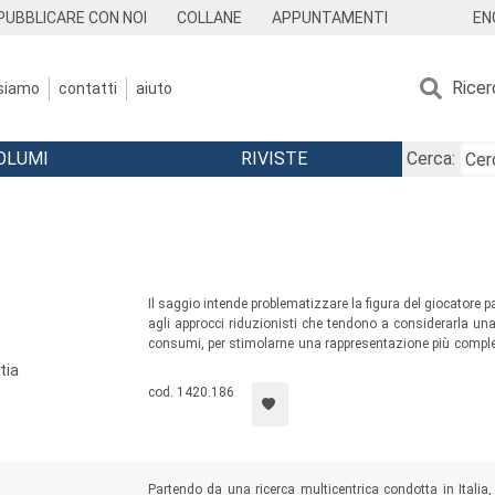
EN
PUBBLICARE CON NOI
COLLANE
APPUNTAMENTI
Ricer
 siamo
contatti
aiuto
OLUMI
RIVISTE
Cerca:
Il saggio intende problematizzare la figura del giocatore 
agli approcci riduzionisti che tendono a considerarla un
consumi, per stimolarne una rappresentazione più comples
in epoche preindustriali o in popolazioni indigene precolon
tia
pianeta.
cod. 1420.186
Partendo da una ricerca multicentrica condotta in Italia