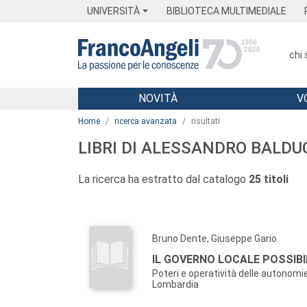
Menu
Main content
Footer
Menu
UNIVERSITÀ
BIBLIOTECA MULTIMEDIALE
chi
NOVITÀ
V
Main content
Home
ricerca avanzata
risultati
LIBRI DI ALESSANDRO BALDU
La ricerca ha estratto dal catalogo
25 titoli
Bruno Dente, Giuseppe Gario
IL GOVERNO LOCALE POSSIBI
Poteri e operatività delle autonomie 
Lombardia