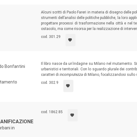
Alcuni scritti di Paolo Fareri in materia di disegno delle po
strumenti dell’analisi delle politiche pubbliche, la loro applic
progettare processi di trasformazione nella città e nel t
ostacolo, ma come risorsa per la realizzazione di interventi
cod. 301.29
Il libro nasce da un’indagine su Milano nel mutamento. Si
do Bonfantini
urbanistici e territoriali. Con lo sguardo plurale dei cont
caratteri di
incompiutezza
di Milano, focalizzandosi sullo
mutamento
cod. 302.9
cod. 1862.85
IANIFICAZIONE
urbani in