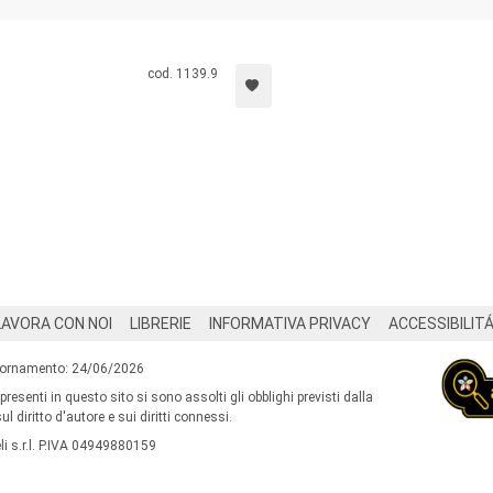
cod. 1139.9
LAVORA CON NOI
LIBRERIE
INFORMATIVA PRIVACY
ACCESSIBILIT
iornamento: 24/06/2026
 presenti in questo sito si sono assolti gli obblighi previsti dalla
l diritto d'autore e sui diritti connessi.
i s.r.l. P.IVA 04949880159