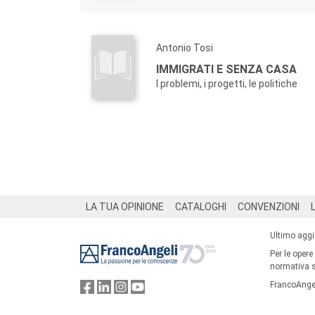
Antonio Tosi
IMMIGRATI E SENZA CASA
I problemi, i progetti, le politiche
Footer
LA TUA OPINIONE
CATALOGHI
CONVENZIONI
Ultimo agg
Per le opere
normativa su
FrancoAngel