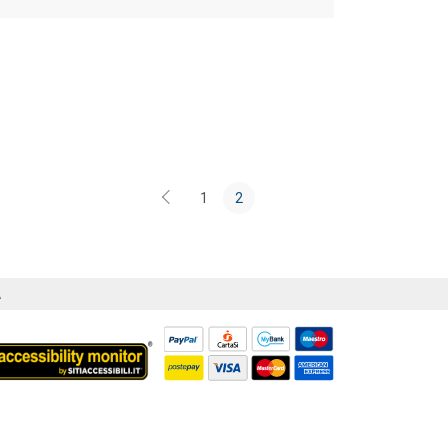
1
2
Á