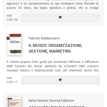
approccio e un comportamento di tipo strategico come filosofia di
azione. Un testo, dal taglio operativo e pratico, che si rivolge
principalmente agli operatori pubblici e privati di teatri, musei,
cod.
biblioteche, associazioni, fondazioni, centri di produzione artistica,
1257.22
festival...
Fabrizio Baldassarre
IL MUSEO: ORGANIZZAZIONE,
GESTIONE, MARKETING
Il volume propone linee guida per accrescere l’efficacia e l’efficienza
delle funzioni dei musei, partendo da un’analisi dello scenario
museale italiano e internazionale (con utili riferimenti anche alla
normativa e ai vincoli di natura legislativa).
cod.
1257.17
Ilaria Vannini, Serena Fabbroni