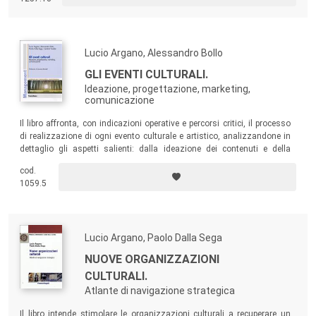
spese, dove la stratificazione normativa rende difficile interpretare le
differenti casistiche.
Lucio Argano, Alessandro Bollo
GLI EVENTI CULTURALI.
Ideazione, progettazione, marketing,
comunicazione
Il libro affronta, con indicazioni operative e percorsi critici, il processo
di realizzazione di ogni evento culturale e artistico, analizzandone in
dettaglio gli aspetti salienti: dalla ideazione dei contenuti e della
drammaturgia dell’avvenimento, alla progettazione e programmazione
cod.
della produzione, dal marketing specifico dell’evento in sé, alla sua
1059.5
comunicazione e promozione.
Lucio Argano, Paolo Dalla Sega
NUOVE ORGANIZZAZIONI
CULTURALI.
Atlante di navigazione strategica
Il libro intende stimolare le organizzazioni culturali a recuperare un