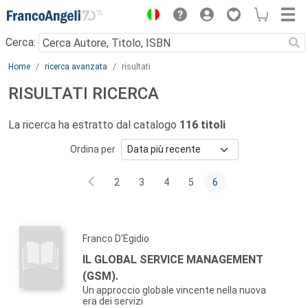
Menu
Cerca:
Main content
Home
ricerca avanzata
risultati
RISULTATI RICERCA
La ricerca ha estratto dal catalogo
116 titoli
Ordina per
2
3
4
5
6
Franco D'Egidio
IL GLOBAL SERVICE MANAGEMENT
(GSM).
Un approccio globale vincente nella nuova
era dei servizi