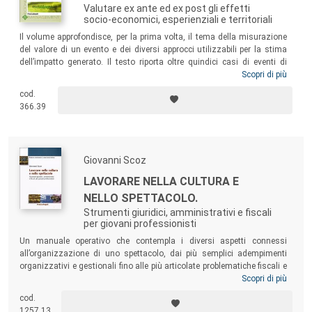
Valutare ex ante ed ex post gli effetti
socio-economici, esperienziali e territoriali
Il volume approfondisce, per la prima volta, il tema della misurazione
del valore di un evento e dei diversi approcci utilizzabili per la stima
dell’impatto generato. Il testo riporta oltre quindici casi di eventi di
successo, come:
La Notte Bianca
di Roma, il
Festivaletteratura
Scopri di più
, il
NapoliFilmFestival
, le
Olimpiadi invernali
2006, l’
America’s Cup
a
cod.
Valencia, il
Giro d’Italia
, gli
Europei
2008
di calcio, le
Olimpiadi
di
366.39
Pechino, i
Mondiali di ciclismo
2008, i
Mondiali di nuoto
2009...
Giovanni Scoz
LAVORARE NELLA CULTURA E
NELLO SPETTACOLO.
Strumenti giuridici, amministrativi e fiscali
per giovani professionisti
Un manuale operativo che contempla i diversi aspetti connessi
all’organizzazione di uno spettacolo, dai più semplici adempimenti
organizzativi e gestionali fino alle più articolate problematiche fiscali e
previdenziali. Il testo presenta i meccanismi operativi ripartiti nelle
Scopri di più
diverse tipologie contrattuali: lavoro autonomo, parasubordinato e
cod.
subordinato. Viene affrontato inoltre lo spinoso tema dei rimborsi
1257.13