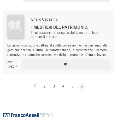
Emilio Cabasino
I MESTIERI DEL PATRIMONIO.
Professioni e mercato del lavoro nei beni
culturali in Italia
La prima ricognizione dettagliata delle professioni e mestieri legati alla
gestione dei beni culturali: le caratteristiche, le competenze, i percorsi
formativi, le dinamiche complessive della domanda e offerta di lavoro.
cod.
1257.2
2
3
4
5
6
Footer