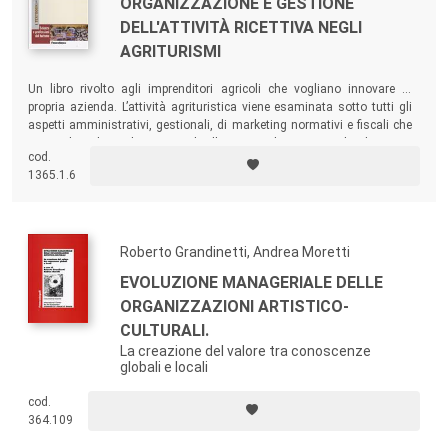
ORGANIZZAZIONE E GESTIONE
DELL'ATTIVITÀ RICETTIVA NEGLI
AGRITURISMI
Un
libro rivolto agli imprenditori agricoli che vogliano innovare la
propria azienda. L’attività agrituristica viene esaminata sotto tutti gli
aspetti amministrativi, gestionali, di marketing normativi e fiscali che
ne regolano lo svolgimento a livello nazionale. Viene anche discusso
cod.
un caso di studio a livello locale, fotografando la realtà degli
1365.1.6
agriturismi nella provincia di Arezzo.
Roberto Grandinetti, Andrea Moretti
EVOLUZIONE MANAGERIALE DELLE
ORGANIZZAZIONI ARTISTICO-
CULTURALI.
La creazione del valore tra conoscenze
globali e locali
cod.
364.109