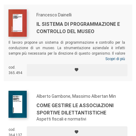
Francesco Dainelli
IL SISTEMA DI PROGRAMMAZIONE E
CONTROLLO DEL MUSEO
Il lavoro propone un sistema di programmazione e controllo per la
conduzione di un museo. La strumentazione aziendale è infatti
sempre più necessaria per la direzione di questo organismo. Il valore
culturale prodotto in un certo arco di tempo, cioè il grado di
Scopri di più
realizzazione della missione aziendale, costituisce il cuore del
cod.
modello di controllo. Le tecniche per la sua misurazione e per la sua
365.494
“contabilizzazione” rappresentano le sfide delle proposte elaborate. La
produzione del valore culturale viene programmata e controllata
mediante un sistema ancorato ai processi museali. A ogni processo
sono assegnati target culturali, di efficacia, e obiettivi gestionali, di
Alberto Gambone, Massimo Albertan Min
efficienza. La fattibilità dei piani culturali e il mantenimento costante di
un equilibrio economico-finanziario sono monitorati con un impianto
COME GESTIRE LE ASSOCIAZIONI
budgetario e un sistema di rilevazione contabile.
SPORTIVE DILETTANTISTICHE
Aspetti fiscali e normativi
cod.
364.137