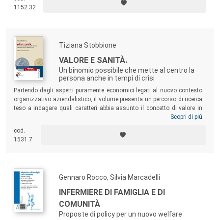
1152.32
Tiziana Stobbione
VALORE E SANITÀ.
Un binomio possibile che mette al centro la
persona anche in tempi di crisi
Partendo dagli aspetti puramente economici legati al nuovo contesto
organizzativo aziendalistico, il volume presenta un percorso di ricerca
teso a indagare quali caratteri abbia assunto il concetto di valore in
sanità, approdando, attraverso l’ascolto della voce di utenti e
Scopri di più
professionisti del mondo della salute, all’ambito degli
intangible asset
,
cod.
che costituiscono un prezioso capitale da tutelare e promuovere quale
1531.7
fattore chiave nel processo di
empowerment
sanitario.
Gennaro Rocco, Silvia Marcadelli
INFERMIERE DI FAMIGLIA E DI
COMUNITÀ
Proposte di policy per un nuovo welfare