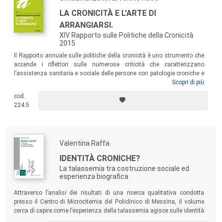
LA CRONICITÀ E L'ARTE DI
ARRANGIARSI.
XIV Rapporto sulle Politiche della Cronicità
2015
Il Rapporto annuale sulle politiche della cronicità è uno strumento che
accende i riflettori sulle numerose criticità che caratterizzano
l’assistenza sanitaria e sociale delle persone con patologie croniche e
rare e l’impatto di queste sulle famiglie. Il Rapporto rappresenta inoltre
Scopri di più
una vera e propria piattaforma politica basata su richieste, aspettative
cod.
e proposte delle Associazioni che aderiscono al Coordinamento per
224.5
superare le difficoltà rilevate.
Valentina Raffa
IDENTITÀ CRONICHE?
La talassemia tra costruzione sociale ed
esperienza biografica
Attraverso l’analisi dei risultati di una ricerca qualitativa condotta
presso il Centro di Microcitemia del Policlinico di Messina, il volume
cerca di capire come l’esperienza della talassemia agisce sulle identità
e si interroga su come le istituzioni della medicina moderna