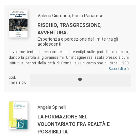
Valeria Giordano, Paola Panarese
RISCHIO, TRASGRESSIONE,
AVVENTURA.
Esperienza e percezione del limite tra gli
adolescenti
Il volume tenta di decostruire gli stereotipi sulle pratiche a rischio,
dando la parola ai giovanissimi. Un’indagine realizzata presso alcuni
istituti superiori della città di Roma, su un campione di circa 1.200
studenti tra i 14 e i 20 anni, costituisce il punto di partenza per il
Scopri di più
superamento del carattere di “eccezionalità della notizia”, legato alla
cod.
rappresentazione mediatica dei giochi pericolosi, e suggerisce spunti
1381.1.26
per nuove e più documentate interpretazioni di questi comportamenti.
Angela Spinelli
LA FORMAZIONE NEL
VOLONTARIATO FRA REALTÀ E
POSSIBILITÀ