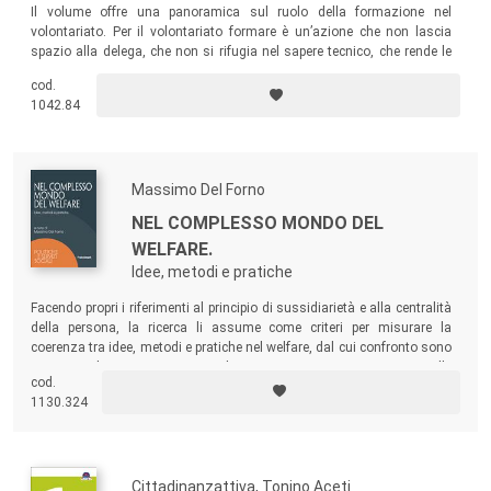
Il volume offre una panoramica sul ruolo della formazione nel
volontariato. Per il volontariato formare è un’azione che non lascia
spazio alla delega, che non si rifugia nel sapere tecnico, che rende le
persone libere e capaci di scegliere. Una riflessione interdisciplinare per
cod.
tutti coloro che, per passione o per mestiere, scommettono sulla
1042.84
formazione come leva di cambiamento e di fiducia nel futuro.
Massimo Del Forno
NEL COMPLESSO MONDO DEL
WELFARE.
Idee, metodi e pratiche
Facendo propri i riferimenti al principio di sussidiarietà e alla centralità
della persona, la ricerca li assume come criteri per misurare la
coerenza tra idee, metodi e pratiche nel welfare, dal cui confronto sono
emersi malintesi, aporie e paradossi, riscontrati empiricamente nelle
cod.
attività di programmazione, progettazione, valutazione e misurazione.
1130.324
Cittadinanzattiva, Tonino Aceti