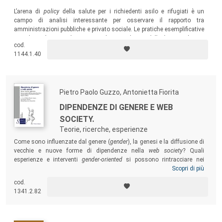
L’arena di
policy
della salute per i richiedenti asilo e rifugiati è un
campo di analisi interessante per osservare il rapporto tra
amministrazioni pubbliche e privato sociale. Le pratiche esemplificative
raccolte inoltre contribuiscono a rilanciare il tema delle disuguaglianze
cod.
di salute degli immigrati, specialmente in riferimento a persone di
1144.1.40
nuove provenienze geo-culturali, a cui il nostro Paese non era abituato.
Pietro Paolo Guzzo, Antonietta Fiorita
DIPENDENZE DI GENERE E WEB
SOCIETY.
Teorie, ricerche, esperienze
Come sono influenzate dal genere (
gender
), la genesi e la diffusione di
vecchie e nuove forme di dipendenze nella
web society
? Quali
esperienze e interventi
gender-oriented
si possono rintracciare nei
diversi ambiti del sistema dei servizi delle dipendenze, specie nel
Scopri di più
Mezzogiorno d’Italia? Il volume affronta questi e altri interrogativi
cod.
presentando i risultati di un dibattito tra ricercatori, studiosi e
1341.2.82
professionisti del settore delle dipendenze all’indomani del Convegno
“
Salute e dipendenze di genere al Sud. Teorie e buone prassi nella web
society
”.