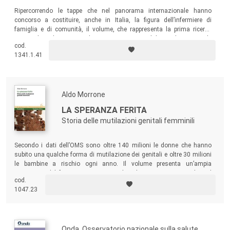
Ripercorrendo le tappe che nel panorama internazionale hanno
concorso a costituire, anche in Italia, la figura dell’infermiere di
famiglia e di comunità,
il volume, che rappresenta la prima ricerca
nazionale sul tema condotta con una metodologia di tipo quali-
cod.
quantitativo, ha l’obiettivo di analizzare, e favorire, la legittimazione di
1341.1.41
questa figura professionale.
Aldo Morrone
LA SPERANZA FERITA
Storia delle mutilazioni genitali femminili
Secondo i dati dell’OMS sono oltre 140 milioni le donne che hanno
subito una qualche forma di mutilazione dei genitali e oltre 30 milioni
le bambine a rischio ogni anno. Il volume presenta un’ampia
trattazione del fenomeno, ripercorrendone la storia, presentandone il
cod.
contesto clinico-antropologico e giungendo a descrivere la posizione
1047.23
della comunità medica internazionale e le strategie che possono
essere adottate per contrastarlo.
Onda, Osservatorio nazionale sulla salute