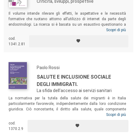
Criticità, sviluppi, prospettive
Il volume intende rilevare gli effetti, le aspettative e le necessità
formative che ruotano attorno all’utilizzo di internet da parte degli
endocrinologi. La ricerca si è basata su un esaustivo questionario a
cui hanno risposto centinaia di endocrinologi afferenti all’AME. Ne
Scopri di più
emerge il ritratto di una professione dinamica e sensibile alle
cod.
innovazioni, con alcune aree di possibili miglioramenti. Una
1341.2.81
professione che comunque è del tutto disponibile a mettersi in gioco
nell’arena senza confini della web society.
Paolo Rossi
SALUTE E INCLUSIONE SOCIALE
DEGLI IMMIGRATI.
La sfida dell'accesso ai servizi sanitari
La normativa per la tutela della salute dei migranti è in Italia
particolarmente favorevole, indipendentemente dalla loro condizione
giuridica. Ciò nonostante, il diritto alla salute, quale componente
essenziale del diritto di cittadinanza per gli immigrati, incontra ancora
Scopri di più
non pochi ostacoli per una sua piena realizzazione. Basato su dati di
cod.
ricerca nazionali e internazionali, il volume analizza le diverse
1370.2.9
dimensioni di queste persistenti criticità, sia sul versante dei migranti
che degli operatori.