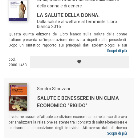
della donna e di genere
LA SALUTE DELLA DONNA.
Dalla salute al welfare al femminile. Libro
bianco 2016
Questa quinta edizione del Libro bianco sulla salute delle donne
italiane presenta un’impostazione rinnovata rispetto alle precedenti.
Dopo un sintetico rapporto sui principali dati epidemiologici e sui
determinanti di salute relativi alla popolazione femminile, il volume
Scopri di più
analizza le patologie e le tematiche di genere traendo spunto dal primo
cod.
Manifesto sulla salute della donna presentato in Expo 2015 da Onda,
2000.1463
in qualità di partner della società civile.
Sandro Stanzani
SALUTE E BENESSERE IN UN CLIMA
ECONOMICO "RIGIDO"
Il volume assume l’attuale condizione economica come banco di prova
per analizzare la relazione esistente tra i concetti di salute-benessere e
le risorse a disposizione degli individui. Attraverso dati di ricerca
empirica quantitativa rilevati, negli anni dal 2009 al 2013, su campioni
Scopri di più