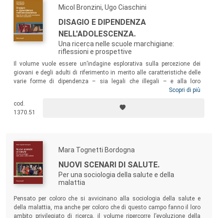
Micol Bronzini, Ugo Ciaschini
DISAGIO E DIPENDENZA
NELL'ADOLESCENZA.
Una ricerca nelle scuole marchigiane:
riflessioni e prospettive
Il volume vuole essere un’indagine esplorativa sulla percezione dei
giovani e degli adulti di riferimento in merito alle caratteristiche delle
varie forme di dipendenza – sia legali che illegali – e alla loro
diffusione, nel territorio marchigiano, tra gli adolescenti di 14-18 anni.
Scopri di più
L’obiettivo del lavoro è stato quello di esplorare la complessità dei
cod.
vissuti di ragazzi e adolescenti per fare luce sugli aspetti che possono
1370.51
essere un preludio alle diverse forme di dipendenza.
Mara Tognetti Bordogna
NUOVI SCENARI DI SALUTE.
Per una sociologia della salute e della
malattia
Pensato per coloro che si avvicinano alla sociologia della salute e
della malattia, ma anche per coloro che di questo campo fanno il loro
ambito privilegiato di ricerca, il volume ripercorre l’evoluzione della