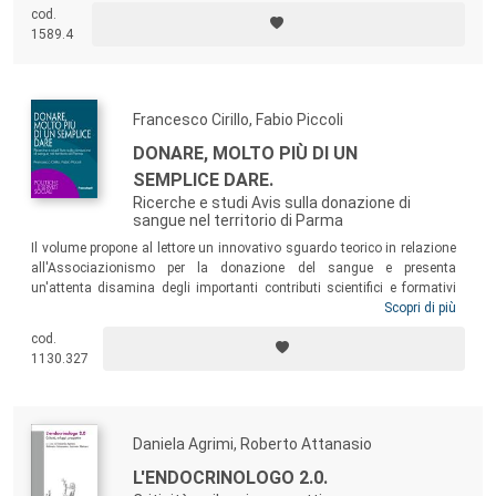
della popolazione italiana, il volume propone un’analisi di tipo
cod.
descrittivo ed esplicativo circa i nessi tra le risorse economico-sociali e
1589.4
il benessere soggettivamente percepito.
Francesco Cirillo, Fabio Piccoli
DONARE, MOLTO PIÙ DI UN
SEMPLICE DARE.
Ricerche e studi Avis sulla donazione di
sangue nel territorio di Parma
Il volume propone al lettore un innovativo sguardo teorico in relazione
all'Associazionismo per la donazione del sangue e presenta
un'attenta disamina degli importanti contributi scientifici e formativi
realizzati negli ultimi anni da Avis provinciale e comunale Parma nel
Scopri di più
proprio territorio. Il testo offre così concreti spunti di sviluppo
cod.
associativo e utili indicazioni nell'ambito dei sistemi locali e nazionali
1130.327
per la promozione e sensibilizzazione del gesto oblativo in ambito
sanitario.
Daniela Agrimi, Roberto Attanasio
L'ENDOCRINOLOGO 2.0.