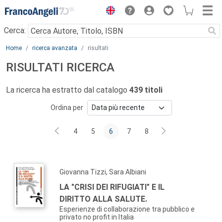
Menu
Cerca:
Main content
Home
ricerca avanzata
risultati
RISULTATI RICERCA
La ricerca ha estratto dal catalogo
439 titoli
Ordina per
4
5
6
7
8
Giovanna Tizzi, Sara Albiani
LA "CRISI DEI RIFUGIATI" E IL
DIRITTO ALLA SALUTE.
Esperienze di collaborazione tra pubblico e
privato no profit in Italia