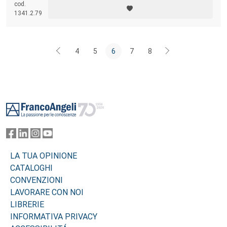
cod.
contribuiscono ad annientare il mondo della persona che vive
1341.2.79
l’esperienza di malattia e come, al contrario, possono favorirne la
ricostruzione.
4
5
6
7
8
Footer
LA TUA OPINIONE
CATALOGHI
CONVENZIONI
LAVORARE CON NOI
LIBRERIE
INFORMATIVA PRIVACY