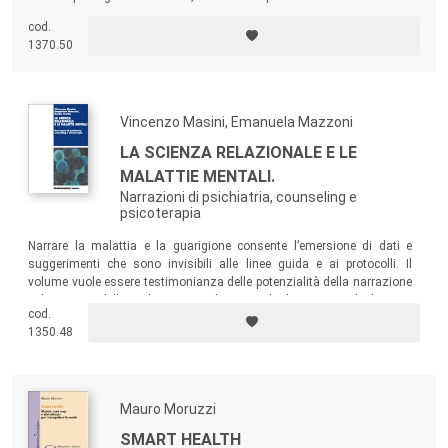
disciplina, mette a fuoco alcune questioni particolarmente rilevanti per
cod.
il mondo della salute e riflette su nuovi ambiti di ricerca e di
1370.50
programmazione delle politiche per la salute, particolarmente utili per
gli operatori.
Vincenzo Masini, Emanuela Mazzoni
LA SCIENZA RELAZIONALE E LE
MALATTIE MENTALI.
Narrazioni di psichiatria, counseling e
psicoterapia
Narrare la malattia e la guarigione consente l’emersione di dati e
suggerimenti che sono invisibili alle linee guida e ai protocolli. Il
volume vuole essere testimonianza delle potenzialità della narrazione
nel contesto della malattia mentale, partendo dai racconti di chi cura,
cod.
dalla loro filosofia di riferimento, dalla loro personalità e, soprattutto,
1350.48
dal rapporto con alcuni tipi di pazienti per loro elettivi.
Mauro Moruzzi
SMART HEALTH