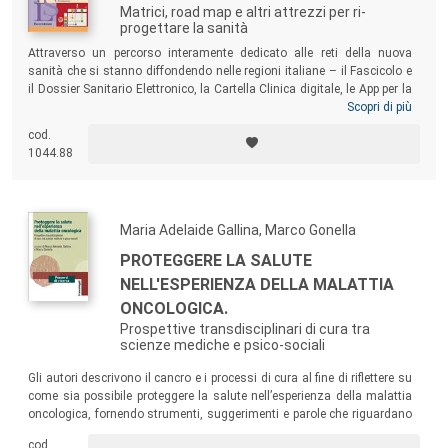
Matrici, road map e altri attrezzi per ri-
progettare la sanità
Attraverso un percorso interamente dedicato alle reti della nuova
sanità che si stanno diffondendo nelle regioni italiane – il Fascicolo e
il Dossier Sanitario Elettronico, la Cartella Clinica digitale, le App per la
cura, i Big Data e le reti ‘patient centered’ di continuità assistenziale –
Scopri di più
il volume ci svela i ‘cantieri’ della Smart Health, l’innovazione
cod.
intelligente, alternativa alla razionalizzazione soltanto economica dei
1044.88
servizi per la salute.
Maria Adelaide Gallina, Marco Gonella
PROTEGGERE LA SALUTE
NELL'ESPERIENZA DELLA MALATTIA
ONCOLOGICA.
Prospettive transdisciplinari di cura tra
scienze mediche e psico-sociali
Gli autori descrivono il cancro e i processi di cura al fine di riflettere su
come sia possibile proteggere la salute nell’esperienza della malattia
oncologica, fornendo strumenti, suggerimenti e parole che riguardano
sia l’assistenza medica, sia la vicinanza umana.
cod.