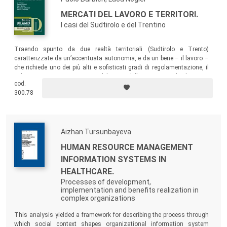
MERCATI DEL LAVORO E TERRITORI.
I casi del Sudtirolo e del Trentino
Traendo spunto da due realtà territoriali (Sudtirolo e Trento)
caratterizzate da un’accentuata autonomia, e da un bene – il lavoro –
che richiede uno dei più alti e sofisticati gradi di regolamentazione, il
volume presenta un primo bilancio delle recenti politiche neo-
cod.
centralistiche in tema di lavoro anche al fine di individuare eventuali
300.78
spazi per nuove politiche territoriali.
Aizhan Tursunbayeva
HUMAN RESOURCE MANAGEMENT
INFORMATION SYSTEMS IN
HEALTHCARE.
Processes of development,
implementation and benefits realization in
complex organizations
This analysis yielded a framework for describing the process through
which social context shapes organizational information system