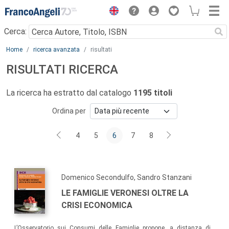
Menu
Cerca:
Main content
Home
ricerca avanzata
risultati
RISULTATI RICERCA
La ricerca ha estratto dal catalogo
1195 titoli
Ordina per
4
5
6
7
8
Domenico Secondulfo, Sandro Stanzani
LE FAMIGLIE VERONESI OLTRE LA
CRISI ECONOMICA
L’Osservatorio sui Consumi delle Famiglie propone, a distanza di