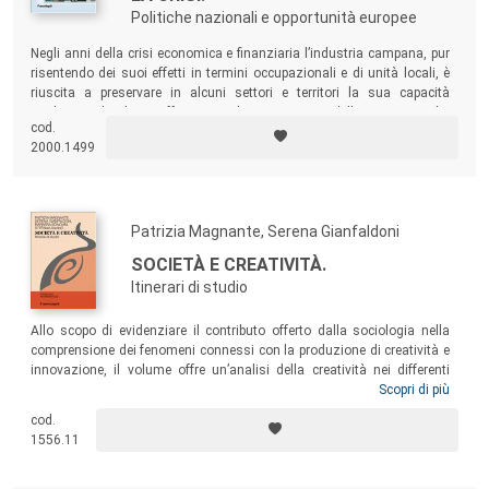
Politiche nazionali e opportunità europee
Negli anni della crisi economica e finanziaria l’industria campana, pur
risentendo dei suoi effetti in termini occupazionali e di unità locali, è
riuscita a preservare in alcuni settori e territori la sua capacità
produttiva. Il volume offre un quadro sistematico delle caratteristiche
cod.
dell’apparato manifatturiero campano e delle specializzazioni
2000.1499
territoriali da cui è composto.
Patrizia Magnante, Serena Gianfaldoni
SOCIETÀ E CREATIVITÀ.
Itinerari di studio
Allo scopo di evidenziare il contributo offerto dalla sociologia nella
comprensione dei fenomeni connessi con la produzione di creatività e
innovazione, il volume offre un’analisi della creatività nei differenti
ambiti e contesti di riferimento. Gli itinerari di studio e riflessione
Scopri di più
presentati spaziano dalla genesi ai caratteri dell’innovazione; dalle
cod.
riflessioni teoriche alle applicazioni pratiche; dalla dimensione micro
1556.11
alle implicazioni sociali; dalle dinamiche formative alle problematiche
organizzative.