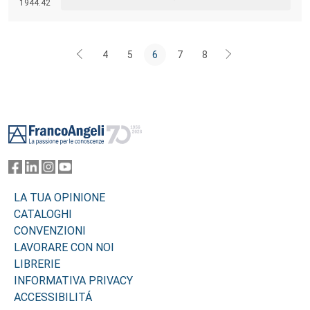
1944.42
circostanze empiriche di situazioni tipiche come quelle di Livorno e
Ravenna.
4
5
6
7
8
Footer
LA TUA OPINIONE
CATALOGHI
CONVENZIONI
LAVORARE CON NOI
LIBRERIE
INFORMATIVA PRIVACY
ACCESSIBILITÁ