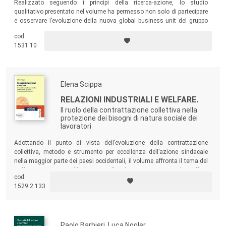
Realizzato seguendo i principi della ricerca-azione, lo studio
qualitativo presentato nel volume ha permesso non solo di partecipare
e osservare l’evoluzione della nuova global business unit del gruppo
Solvay, uno dei leader mondiali nel settore della plastica, ma anche di
cod.
costruire uno strumento utile per i manager che si trovano a gestire i
1531.10
mutamenti strutturali della loro impresa.
Elena Scippa
RELAZIONI INDUSTRIALI E WELFARE.
Il ruolo della contrattazione collettiva nella
protezione dei bisogni di natura sociale dei
lavoratori
Adottando il punto di vista dell’evoluzione della contrattazione
collettiva, metodo e strumento per eccellenza dell’azione sindacale
nella maggior parte dei paesi occidentali, il volume affronta il tema del
welfare integrativo (declinato nella doppia accezione di welfare
cod.
categoriale e aziendale), collocandolo all’interno del dibattito sulle
1529.2.133
“nuove” relazioni industriali.
Paolo Barbieri, Luca Nogler