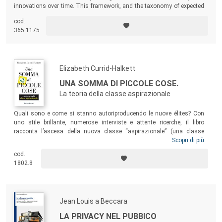
innovations over time. This framework, and the taxonomy of expected
and realized benefits from Human Resource Information Systems
cod.
(HRIS), contribute meaningfully to the development of theory in this
365.1175
area and can inform future HRIS research.
Elizabeth Currid-Halkett
UNA SOMMA DI PICCOLE COSE.
La teoria della classe aspirazionale
Quali sono e come si stanno autoriproducendo le nuove élites? Con
uno stile brillante, numerose interviste e attente ricerche, il libro
racconta l’ascesa della nuova classe “aspirazionale” (una classe
dotata di un alto livello di istruzione e di capitale culturale prima
Scopri di più
ancora che di capitale economico) e il suo crescente divario rispetto
cod.
alle altre classi sociali. Scelto da The Economist come Best Books
1802.8
2017, è una lettura per chiunque voglia comprendere la vita delle
moderne città e la loro cultura.
Jean Louis a Beccara
LA PRIVACY NEL PUBBICO