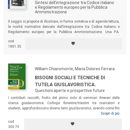
Sintesi dell'integrazione tra Codice italiano
e Regolamento europeo per la Pubblica
Amministrazione
Il saggio si propone di illustrare, in forma sintetica e di agevole lettura,
le novità normative derivate dall’integrazione tra Codice italiano e
Regolamento europeo per la Pubblica Amministrazione. Una P.A.
spesso sospesa tra l’incudine e il martello: da un lato persegue il
cod.
rispetto degli obblighi di trasparenza, pubblicità, riutilizzo dei dati,
1801.35
dall’altra deve garantire la privacy come limitazione degli obblighi
stessi.
William Chiaromonte, Maria Dolores Ferrara
BISOGNI SOCIALI E TECNICHE DI
TUTELA GIUSLAVORISTICA.
Questioni aperte e prospettive future
I contributi raccolti, frutto del primo ciclo di seminari
Itinerari della
ricerca giuslavoristica. Colloqui fiorentini/triestini tra ricercatori e
studenti
, approfondiscono diversi temi giuslavoristici, avendo come filo
conduttore l’obiettivo di indagare – alla luce delle riforme del diritto del
Scopri di più
lavoro – alcuni bisogni sociali, emergenti o già consolidati, e le
cod.
corrispondenti tecniche di tutela, allo scopo di verificare se e in che
300.75
misura le seconde siano in grado di fare adeguatamente fronte ai