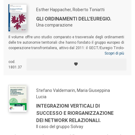
Esther Happacher, Roberto Toniatti
GLI ORDINAMENTI DELL'EUREGIO.
Una comparazione
Il volume offre uno studio comparato e trasversale degli ordinamenti
delle tre autonomie territoriali che hanno fondato il gruppo europeo di
cooperazione transfrontaliera, attivo dal 2011: il GECT/Euregio Tirolo-
Alto Adige-Trentino. Per realizzare un ritratto dell’Euroregione e delle
Scopri di più
sue potenzialità il volume compara le istituzioni e le politiche proprie
cod.
delle singole autonomie che cooperano, guardando all’integrazione
1801.37
transfrontaliera come a un cantiere aperto nel quale le esperienze degli
enti fondatori si potranno confrontare e contaminare, con una crescita
complessiva.
Stefano Valdemarin, Maria Giuseppina
Lucia
INTEGRAZIONI VERTICALI DI
SUCCESSO E RIORGANIZZAZIONE
DEI NETWORK RELAZIONALI.
Il caso del gruppo Solvay