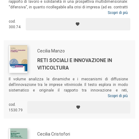
rapporto di lavoro e solidarietà in una prospettiva multidimensionale:
“difensiva”, in quanto ricollegabile alla crisi di impresa (ad es. contratti
di solidarietà, come causale Cigs; Fondi di solidarietà), ma anche
Scopri di più
“espansiva” (ad es. intergenerazionale). In particolare, vi è una
cod.
solidarietà che si esprime in modo differente, sotto il profilo della
300.74
tendenziale convergenza tra strumenti a sostegno del reddito in
costanza di lavoro e trattamento pensionistico.
Cecilia Manzo
RETI SOCIALI E INNOVAZIONE IN
VITICOLTURA
Il volume analizza le dinamiche e i meccanismi di diffusione
dell’innovazione tra le imprese vitivinicole. Il testo esplora in modo
sistematico e originale il rapporto tra innovazione e reti,
focalizzandosi sul caso della viticoltura in Sicilia, che negli ultimi due
Scopri di più
decenni è stata coinvolta in un processo di profonda trasformazione
cod.
che ha consentito il riorientamento strategico del settore e la
1530.79
definizione di un ruolo ben preciso all’interno del sistema competitivo
nazionale e internazionale.
Cecilia Cristofori