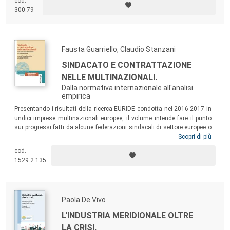
cod.
l’ampliamento delle diseguaglianze sociali causati dalla profonda crisi
300.79
economica hanno enfatizzato i noti limiti insiti negli strumenti di
attuazione della norma costituzionale.
Fausta Guarriello, Claudio Stanzani
SINDACATO E CONTRATTAZIONE
NELLE MULTINAZIONALI.
Dalla normativa internazionale all'analisi
empirica
Presentando i risultati della ricerca EURIDE condotta nel 2016-2017 in
undici imprese multinazionali europee, il volume intende fare il punto
sui progressi fatti da alcune federazioni sindacali di settore europee o
internazionali e comitati aziendali europei nella definizione di accordi-
Scopri di più
quadro internazionali che vertono sul rispetto dei diritti fondamentali
cod.
dei lavoratori in tutte le filiali dell’impresa e spesso nelle catene di
1529.2.135
subfornitura globali.
Paola De Vivo
L'INDUSTRIA MERIDIONALE OLTRE
LA CRISI.