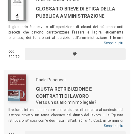
GLOSSARIO BREVE DI ETICA DELLA
PUBBLICA AMMINISTRAZIONE
Il glossario è riservato all’esposizione di alcuni dei più importanti
precetti che devono caratterizzare l’essere e l’agire, eticamente
orientato, dei funzionari al servizio dell’amministrazione. I lemmi
raccolti contribuiscono a completare quel mosaico di concetti e valori
Scopri di più
che, se condivisi, riconosciuti e socializzati, potranno contribuire a
cod.
un’utile riflessione anche sui temi della corruzione e della
320.72
maladministration
nell’amministrazione pubblica italiana.
Paolo Pascucci
GIUSTA RETRIBUZIONE E
CONTRATTI DI LAVORO
Verso un salario minimo legale?
Il volume intende analizzare, con esclusivo riferimento al contesto del
settore privato, un tema classico del diritto del lavoro – la “giusta
retribuzione” così com’è declinata nell’art. 36, c. 1, Cost. in termini di
proporzionalità e sufficienza – in una fase, come quella attuale, in cui
Scopri di più
l’impoverimento di un numero sempre maggiore di lavoratori e