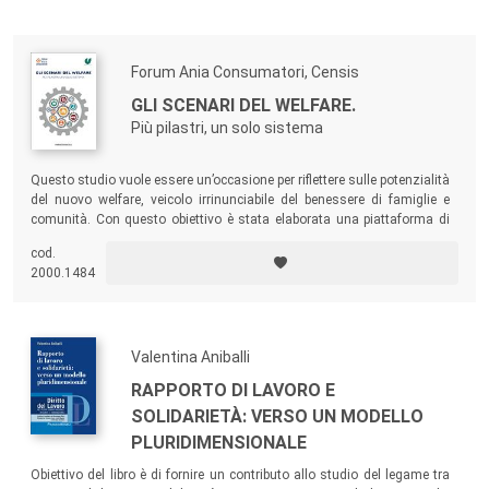
primi.
Forum Ania Consumatori, Censis
GLI SCENARI DEL WELFARE.
Più pilastri, un solo sistema
Questo studio vuole essere un’occasione per riflettere sulle potenzialità
del nuovo welfare, veicolo irrinunciabile del benessere di famiglie e
comunità. Con questo obiettivo è stata elaborata una piattaforma di
proposte condivise, concrete e attuabili, che mirano alla promozione di
cod.
trasparenza, equità ed efficienza del sistema di welfare italiano.
2000.1484
Valentina Aniballi
RAPPORTO DI LAVORO E
SOLIDARIETÀ: VERSO UN MODELLO
PLURIDIMENSIONALE
Obiettivo del libro è di fornire un contributo allo studio del legame tra