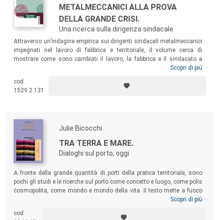
METALMECCANICI ALLA PROVA
DELLA GRANDE CRISI.
Una ricerca sulla dirigenza sindacale
Attraverso un’indagine empirica sui dirigenti sindacali metalmeccanici
impegnati nel lavoro di fabbrica e territoriale, il volume cerca di
mostrare come sono cambiati il lavoro, la fabbrica e il sindacato a
seguito della crisi economica. Il lavoro metalmeccanico e
Scopri di più
siderurgico
emerge qui nel suo contesto territoriale, con particolare riferimento
al
cod.
rapporto tra Terni e la sua acciaieria, di cui fornisce elementi
1529.2.131
utilizzabili
come esempio di città media siderurgica particolarmente
segnata dal processo di deindustrializzazione.
Julie Bicocchi
TRA TERRA E MARE.
Dialoghi sul porto, oggi
A fronte della grande quantità di porti della pratica territoriale, sono
pochi gli studi e le ricerche sul porto come concetto e luogo, come polis
cosmopolita, come mondo e mondo della vita. Il testo mette a fuoco
una prospettiva sul porto che parte da un’idea culturalmente forte del
Scopri di più
porto, la confronta con le fasi più rilevanti del processo storico, la
cod.
colloca nella modernità delle forme di trasporto e infine la verifica nelle