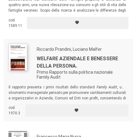
quattro anni, una nuova rilevazione sui consumi e gli stili di vita delle
famiglie veronesi. Scopo della ricerca è analizzare le differenze degli
indicatori economici locali che s’intrecciano con gli stili di consumo
cod.
dei cittadini, cercando di prefigurare un orizzonte del consumo delle
1589.11
famiglie veronesi che vada oltre la crisi.
Riccardo Prandini, Luciano Malfer
WELFARE AZIENDALE E BENESSERE
DELLA PERSONA.
Primo Rapporto sulla politica nazionale
Family Audit
Il rapporto presenta i primi risultati dello standard
Family Audit
, uno
strumento manageriale pensato per promuovere cambiamenti culturali
e organizzativi in Aziende, Comuni ed Enti non profit, consentendo di
adottare delle politiche di gestione del personale orientate al loro
cod.
benessere.
1970.3
Francesco Maria Nurra