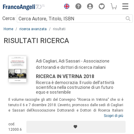
Menu
Cerca:
Main content
Home
ricerca avanzata
risultati
RISULTATI RICERCA
Adi Cagliari, Adi Sassari - Associazione
dottorandi e dottori di ricerca italiani
RICERCA IN VETRINA 2018
Ricerca è democrazia. Il ruolo dell’attività
scientifica nella costruzione di un futuro
equo e sostenibile
Il volume raccoglie gli atti del Convegno “Ricerca in Vetrina” che si è
tenuto il 6 e 7 dicembre 2018. L’evento, promosso dalle sedi di Cagliari
e Sassari dell’Associazione Dottorandi e Dottori di Ricerca Italiani
(ADI), mette al centro il lavoro che dottorandi e dottori di ricerca non
Scopri di più
strutturati svolgono ogni giorno all’interno delle università italiane.
cod.
“Ricerca è democrazia” è il tema proposto, al fine di riflettere sul ruolo
12000.6
della ricerca come forma di “attivismo sociale” con forti implicazioni