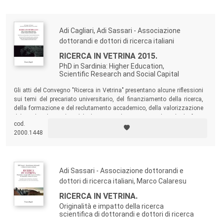
nella costruzione di un futuro equo e sostenibile.
Adi Cagliari, Adi Sassari - Associazione
dottorandi e dottori di ricerca italiani
RICERCA IN VETRINA 2015.
PhD in Sardinia: Higher Education,
Scientific Research and Social Capital
Gli atti del Convegno "Ricerca in Vetrina" presentano alcune riflessioni
sui temi del precariato universitario, del finanziamento della ricerca,
della formazione e del reclutamento accademico, della valorizzazione
del titolo di studio del dottorato di ricerca anche al di fuori
cod.
dell’università. Una riflessione da diverse angolazioni sullo scenario
2000.1448
che si offre a trent’anni dall’istituzione del primo ciclo di Alta
Formazione Dottorale in Italia.
Adi Sassari - Associazione dottorandi e
dottori di ricerca italiani, Marco Calaresu
RICERCA IN VETRINA.
Originalità e impatto della ricerca
scientifica di dottorandi e dottori di ricerca