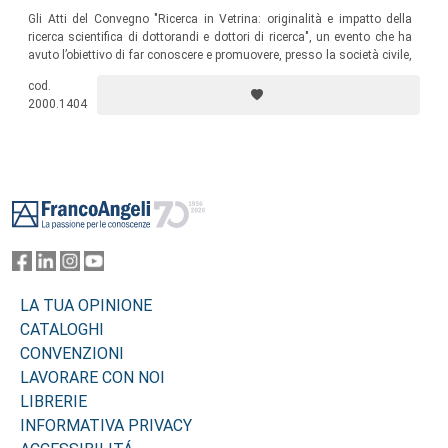
Gli Atti del Convegno "Ricerca in Vetrina: originalità e impatto della
ricerca scientifica di dottorandi e dottori di ricerca", un evento che ha
avuto l’obiettivo di far conoscere e promuovere, presso la società civile,
le istituzioni e le imprese, le possibilità concrete di applicazione
cod.
dell’attività scientifica dei cosiddetti "precari della ricerca".
2000.1404
Footer
LA TUA OPINIONE
CATALOGHI
CONVENZIONI
LAVORARE CON NOI
LIBRERIE
INFORMATIVA PRIVACY