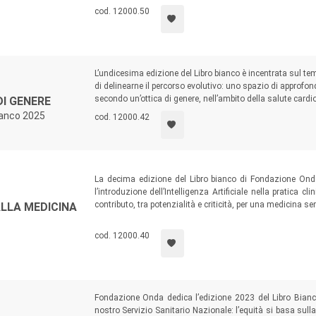
cod. 12000.50
L’undicesima edizione del Libro bianco è incentrata sul te
di delinearne il percorso evolutivo: uno spazio di approfon
secondo un’ottica di genere, nell’ambito della salute cardi
I GENERE
bianco 2025
cod. 12000.42
La decima edizione del Libro bianco di Fondazione Ond
l’introduzione dell’Intelligenza Artificiale nella pratica c
contributo, tra potenzialità e criticità, per una medicina sem
ALLA MEDICINA
intende, quindi, offrire spazi di approfondimento e spunti d
rivoluzione tecnologica in atto.
cod. 12000.40
Fondazione Onda dedica l’edizione 2023 del Libro Bianco 
nostro Servizio Sanitario Nazionale: l’equità si basa sulla