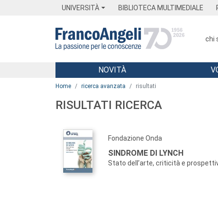
Menu
Main content
Footer
Menu
UNIVERSITÀ
BIBLIOTECA MULTIMEDIALE
chi
NOVITÀ
V
Main content
Home
ricerca avanzata
risultati
RISULTATI RICERCA
Fondazione Onda
SINDROME DI LYNCH
Stato dell’arte, criticità e prospetti