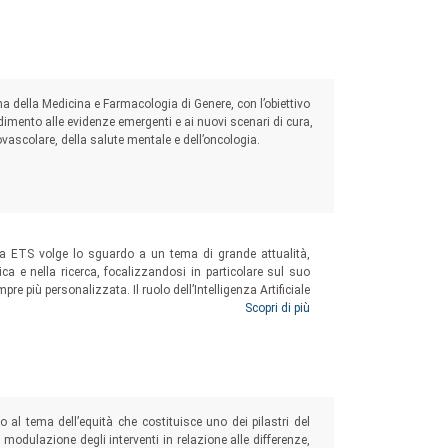
ma della Medicina e Farmacologia di Genere, con l’obiettivo
dimento alle evidenze emergenti e ai nuovi scenari di cura,
ovascolare, della salute mentale e dell’oncologia.
a ETS volge lo sguardo a un tema di grande attualità,
linica e nella ricerca, focalizzandosi in particolare sul suo
pre più personalizzata. Il ruolo dell’Intelligenza Artificiale
i riflessione utili per cogliere le opportunità offerte dalla
Scopri di più
al tema dell’equità che costituisce uno dei pilastri del
 modulazione degli interventi in relazione alle differenze,