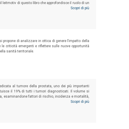
 il leitmotiv di questo libro che approfondisce il ruolo di un
ppropriati ed equi nelle diverse fasi della vita.
Scopri di più
i propone di analizzare in ottica di genere l’impatto della
e criticità emergenti e riflettere sulle nuove opportunità
la sanità territoriale.
edicata al tumore della prostata, uno dei più importanti
uisce il 19% di tutti i tumori diagnosticati. Il volume si
, esaminandone fattori di rischio, incidenza e mortalità,
 Sorveglianza Attiva alla chirurgia e alla radioterapia di
Scopri di più
ve.