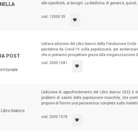
alle specificità, ai bisogni. La Medicina di genere è, quindi,
 NELLA
approccio sesso e genere-specifico a garanzia di interventi a
cod. 12000.35
L’ottava edizione del Libro bianco della Fondazione Onda s
pandemia da Covid-19 sulla popolazione, per evidenziare l
che si potranno prospettare grazie alla riorganizzazione del
ERA POST
cod. 2000.1581
rritoriale
L’edizione di approfondimento del Libro bianco 2022 è d
problemi di salute della popolazione maschile, che costit
propone di fornire una panoramica completa sulla malattia
per poi analizzare le diverse opzioni terapeutiche, dalla
 Libro bianco
precisione, fino alle strategie e alle tecnologie più innovati
cod. 2000.1578