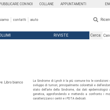
EN
PUBBLICARE CON NOI
COLLANE
APPUNTAMENTI
Ricer
 siamo
contatti
aiuto
OLUMI
RIVISTE
Cerca:
La Sindrome di Lynch è la più comune tra le condizioni 
ve. Libro bianco
sviluppo di tumori, principalmente colorettali e dell’endo
stato dell’arte della Sindrome, dai dati epidemiologici
genetica, approfondendo e mettendo a confronto i mode
caratterizzano i centri e i PDTA dedicati.