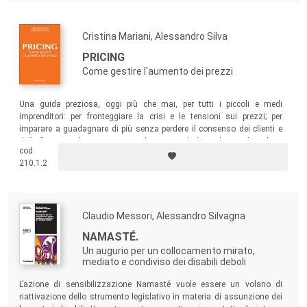
Cristina Mariani, Alessandro Silva
PRICING
Come gestire l'aumento dei prezzi
Una guida preziosa, oggi più che mai, per tutti i piccoli e medi
imprenditori: per fronteggiare la crisi e le tensioni sui prezzi; per
imparare a guadagnare di più senza perdere il consenso dei clienti e
della forza vendite; per scoprire idee e metodi da applicare, da subito,
cod.
nella realtà della propria azienda.
210.1.2
Claudio Messori, Alessandro Silvagna
NAMASTÉ.
Un augurio per un collocamento mirato,
mediato e condiviso dei disabili deboli
L’azione di sensibilizzazione Namasté vuole essere un volano di
riattivazione dello strumento legislativo in materia di assunzione dei