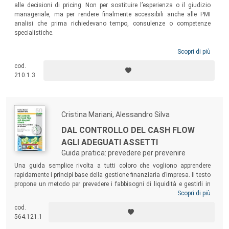
alle decisioni di pricing. Non per sostituire l’esperienza o il giudizio
manageriale, ma per rendere finalmente accessibili anche alle PMI
analisi che prima richiedevano tempo, consulenze o competenze
specialistiche.
Scopri di più
cod.
210.1.3
Cristina Mariani, Alessandro Silva
DAL CONTROLLO DEL CASH FLOW
AGLI ADEGUATI ASSETTI
Guida pratica: prevedere per prevenire
Una guida semplice rivolta a tutti coloro che vogliono apprendere
rapidamente i principi base della gestione finanziaria d’impresa. Il testo
propone un metodo per prevedere i fabbisogni di liquidità e gestirli in
modo tempestivo, non in emergenza. Il libro insegna come tenere
Scopri di più
sotto controllo il magazzino, monitorare i tempi di incasso dai clienti e
cod.
di pagamento dei fornitori, prevedere le uscite periodiche per
564.121.1
tredicesime, rate di mutui, e molto altro ancora…