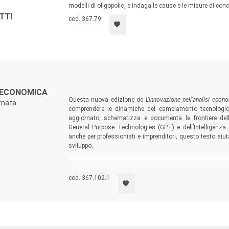
modelli di oligopolio, e indaga le cause e le misure di con
TTI
cod. 367.79
I ECONOMICA
Questa nuova edizione de
L’innovazione nell’analisi econ
rnata
comprendere le dinamiche del cambiamento tecnologic
aggiornato, schematizza e documenta le frontiere della
General Purpose Technologies (GPT) e dell’Intelligenza A
anche per professionisti e imprenditori, questo testo ai
sviluppo.
cod. 367.102.1