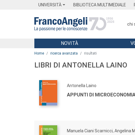
Menu
Main content
Footer
Menu
UNIVERSITÀ
BIBLIOTECA MULTIMEDIALE
chi
NOVITÀ
V
Main content
Home
ricerca avanzata
risultati
LIBRI DI ANTONELLA LAINO
Antonella Laino
APPUNTI DI MICROECONOMI
Manuela Ciani Scarnicci, Angelina M