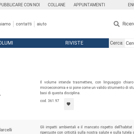
EN
PUBBLICARE CON NOI
COLLANE
APPUNTAMENTI
Ricer
 siamo
contatti
aiuto
OLUMI
RIVISTE
Cerca:
Il volume intende trasmettere, con linguaggio chiaro
microeconomia e si pone come un valido strumento di studi
basi di questa disciplina.
A
cod. 361.97
Gli impatti ambientali e il mancato rispetto dell’habit
arcelli
ripercuote con criticità sulla nostra salute e sulla tutela 