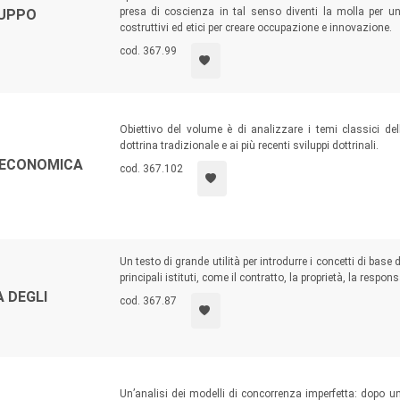
presa di coscienza in tal senso diventi la molla per u
LUPPO
costruttivi ed etici per creare occupazione e innovazione.
cod. 367.99
Obiettivo del volume è di analizzare i temi classici de
dottrina tradizionale e ai più recenti sviluppi dottrinali.
I ECONOMICA
cod. 367.102
Un testo di grande utilità per introdurre i concetti di base
principali istituti, come il contratto, la proprietà, la respo
 DEGLI
cod. 367.87
Un’analisi dei modelli di concorrenza imperfetta: dopo un 