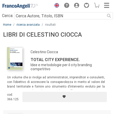
Menu
Cerca:
Main content
Home
ricerca avanzata
risultati
LIBRI DI CELESTINO CIOCCA
Celestino Ciocca
TOTAL CITY EXPERIENCE.
Idee e metodologie per il city branding
competitivo
Un volume che si rivolge ad amministratori, imprenditori e consulenti,
con l’obiettivo di accrescere la consapevolezza in merito al valore del
brand territoriale e fornire uno strumento d’intervento evoluto per la
progettazione e la realizzazione di un efficace sistema di city
cod.
branding.
366.125